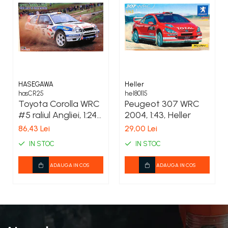
COSTUME PETRECERE ADULTI
COSTUME SI ACCESORII
TRICOURI TEMATICE 3D
HASEGAWA
Heller
hasCR25
hel80115
Toyota Corolla WRC
Peugeot 307 WRC
#5 raliul Angliei, 1:24
2004, 1:43, Heller
Hasegawa
86,43 Lei
29,00 Lei
IN STOC
IN STOC
ADAUGA IN COS
ADAUGA IN COS