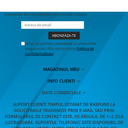
MACHETE CAMIOANE / CAP
TRACTOR
Newsletter
Nu rata ofertele si promotiile noastre
MACHETE ELICOPTERE SI AVIOANE
MACHETE MOTOCICLETE SI
BICICLETE
MACHETE NAVE MILITARE –
Vreau sa primesc newsletter cu promotiile
Miniaturi Navale de Colectie
magazinului. Afla mai multe in
Politica de
MACHETE RALIU – Miniaturi Masini
Confidentialitate
de Raliu la Diverse Scari
MACHETE VEHICULE INTERVENTIE
MAGAZINUL MEU
MINI DIORAME
INFO CLIENTI
Seturi HOTWHEELS
DATE COMERCIALE
VITRINE, FIGURINE, ACCESORII
MACHETE
SUPORT CLIENTI
TIMPUL ESTIMAT DE RASPUNS LA
PARTY
SOLICITARILE TRANSMISE PRIN E-MAIL SAU PRIN
FORMULARUL DE CONTACT ESTE, DE REGULA, DE 1–2 ZILE
ACCESORII CARNAVAL
LUCRATOARE. SUPORTUL TELEFONIC ESTE DISPONIBIL DE
ACCESORII SI BIJUTERII CARNAVAL