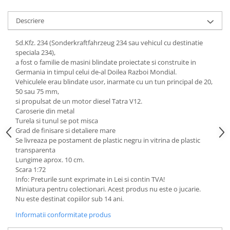
Animale miniaturale
Descriere
Papusi miniaturale
Casute de papusi
Sd.Kfz. 234 (Sonderkraftfahrzeug 234 sau vehicul cu destinatie
speciala 234),
SETURI SI PACHETE CADOU
a fost o familie de masini blindate proiectate si construite in
MACHETE
Germania in timpul celui de-al Doilea Razboi Mondial.
MACHETE AUTO SCARA 1:43
Vehiculele erau blindate usor, inarmate cu un tun principal de 20,
50 sau 75 mm,
Machete Auto Romanesti 1:43 –
si propulsat de un motor diesel Tatra V12.
Miniaturi Dacia, ARO si Modele
Caroserie din metal
Clasice
Machete Politie / Carabinieri 1:43
Turela si tunul se pot misca
Grad de finisare si detaliere mare
Machete Auto Civile la Scara 1:43 –
Se livreaza pe postament de plastic negru in vitrina de plastic
Limuzine, Hatchback si Sedan
transparenta
Machete Prezidentiale 1:43
Lungime aprox. 10 cm.
Scara 1:72
Machete Raliu 1:43 – Miniaturi
Info: Preturile sunt exprimate in Lei si contin TVA!
Oficiale și Replici Mașini de Raliu
Miniatura pentru colectionari. Acest produs nu este o jucarie.
Machete SUV-uri 1:43 – Miniaturi
Nu este destinat copiilor sub 14 ani.
Off-Road si Vehicule 4x4
Informatii conformitate produs
Machete Taxi 1:43