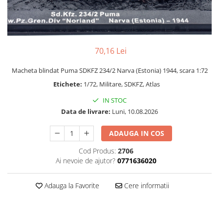
Bucatarie miniatura
Dormitor miniatural
Exterior miniatural
Living miniatural
70,16 Lei
Seturi mobilier miniatural
Materiale miniaturale si DIY
Macheta blindat Puma SDKFZ 234/2 Narva (Estonia) 1944, scara 1:72
Accesorii DIY miniaturale
Etichete:
1/72, Militare, SDKFZ, Atlas
Materiale constructie miniaturale
IN STOC
Pardoseli si textile miniaturale
Data de livrare:
Luni, 10.08.2026
Decoratiuni miniaturale
ADAUGA IN COS
Decor exterior
Decor interior miniatural
Cod Produs:
2706
Ai nevoie de ajutor?
0771636020
Plante si Flori miniaturale
Miniaturi alimentare
Adauga la Favorite
Cere informatii
Bauturi miniaturale
Mancare miniaturala
Figurine miniaturale