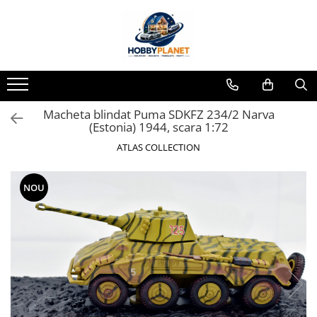
Toate Produsele
MINIATURI CASUTE PAPUSI
Accesorii miniaturale
Macheta blindat Puma SDKFZ 234/2 Narva
Accesorii miniaturale diverse
(Estonia) 1944, scara 1:72
Baie si toaleta
ATLAS COLLECTION
Covoare miniaturale
Curatenie si Intretinere
NOU
Iluminat miniatural
Obiecte casnice miniaturale
Portelan deluxe cu aur 24K
Textile si lenjerii miniaturale
Vesela si servire miniaturi
Mobilier miniatural
Baie miniaturala