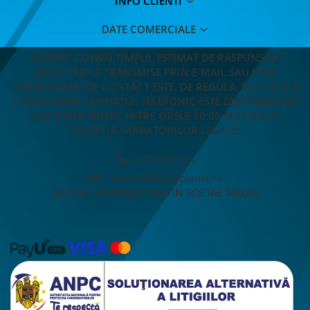
INFO CLIENTI
DATE COMERCIALE
SUPORT CLIENTI
TIMPUL ESTIMAT DE RASPUNS LA
SOLICITARILE TRANSMISE PRIN E-MAIL SAU PRIN
FORMULARUL DE CONTACT ESTE, DE REGULA, DE 1–2 ZILE
LUCRATOARE. SUPORTUL TELEFONIC ESTE DISPONIBIL DE
LUNI PANA VINERI, INTRE ORELE 10:00 SI 17:00, CU
EXCEPTIA SARBATORILOR LEGALE.
0771636020
contact@hobbyplanet.ro
SOCIAL
URMARESTE-NE IN SOCIAL MEDIA