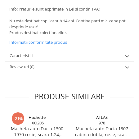
BODY - BUST
Info: Preturile sunt exprimate in Lei si contin TVA!
COSTUME BAIETI SI PELERINE
COSTUME FETE ROCHITE FUSTE
Nu este destinat copiilor sub 14 ani. Contine parti mici ce se pot
COSTUME PETRECERE ADULTI
desprinde usor!
Produs destinat colectionarilor.
COSTUME SI ACCESORII
TRICOURI TEMATICE 3D
Informatii conformitate produs
Caracteristici
Review-uri
(0)
PRODUSE SIMILARE
Hachette
ATLAS
-21%
IXO205
978
Macheta auto Dacia 1300
Macheta auto Dacia 1307
1970 rosie, scara 1:24,
cabina dubla, rosie, scara