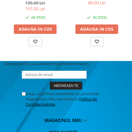
miniatura metalica pentru
1:43 Atlas
135,00 Lei
89,00 Lei
colectie
107,00 Lei
IN STOC
IN STOC
ADAUGA IN COS
ADAUGA IN COS
Newsletter
Nu rata ofertele si promotiile noastre
Vreau sa primesc newsletter cu promotiile
magazinului. Afla mai multe in
Politica de
Confidentialitate
MAGAZINUL MEU