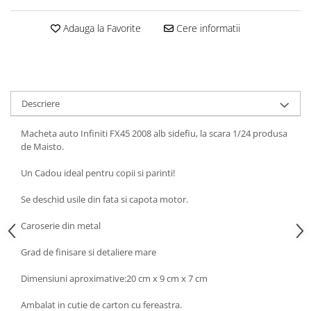
SAPCA
Papusi miniaturale
MACHETE MOTOCICLETE SI
Articole Petrecere
Casute de papusi
Adauga la Favorite
Cere informatii
BICICLETE
ARTICOLE PENTRU VALENTINE'S
MACHETE NAVE MILITARE –
DAY
Miniaturi Navale de Colectie
BALOANE AIRWALKERS
MACHETE RALIU – Miniaturi Masini
BALOANE MODELE DEOSEBITE
de Raliu la Diverse Scari
Descriere
BALOANE MUZICALE
MACHETE VEHICULE INTERVENTIE
BALOANE SUPERSHAPE SI JUMBO
Macheta auto Infiniti FX45 2008 alb sidefiu, la scara 1/24 produsa
DECORATIUNI CRACIUN SI ANUL
MINI DIORAME
de Maisto.
NOU
Seturi HOTWHEELS
Un Cadou ideal pentru copii si parinti!
DECORATIUNI PETRECERE
VITRINE, FIGURINE, ACCESORII
CARNAVAL
Se deschid usile din fata si capota motor.
MACHETE
LUMANARI PETRECERI ANIVERSARI
PAPUSI SI DECORATIUNI HORROR
Caroserie din metal
POSTERE PENTRU PERETE SI
Grad de finisare si detaliere mare
ACCESORII
SUPORTERI MECIURI SPORT
Dimensiuni aproximative:20 cm x 9 cm x 7 cm
Costume Petrecere
Ambalat in cutie de carton cu fereastra.