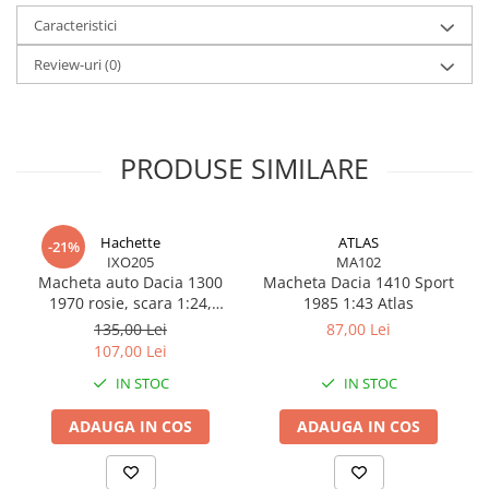
Caracteristici
Review-uri
(0)
PRODUSE SIMILARE
Hachette
ATLAS
-21%
IXO205
MA102
Macheta auto Dacia 1300
Macheta Dacia 1410 Sport
1970 rosie, scara 1:24,
1985 1:43 Atlas
miniatura metalica pentru
135,00 Lei
87,00 Lei
colectie
107,00 Lei
IN STOC
IN STOC
ADAUGA IN COS
ADAUGA IN COS