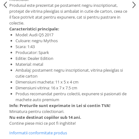
BODY - BUST
Produsul este prezentat pe postament negru inscriptionat,
COSTUME BAIETI SI PELERINE
protejat de vitrina plexiglas si ambalat in cutie de carton, ceea ce
il face potrivit atat pentru expunere, cat si pentru pastrare in
COSTUME FETE ROCHITE FUSTE
colectie.
COSTUME PETRECERE ADULTI
Caracteristici principale:
COSTUME SI ACCESORII
Model: Audi Q5 2017
Culoare: negru Mythos
TRICOURI TEMATICE 3D
Scara: 1:43
Producator: Spark
Editie: Dealer Edition
Material: metal
Ambalaj: postament negru inscriptionat, vitrina plexiglas si
cutie carton
Dimensiuni macheta: 11 x 5 x 4 cm
Dimensiuni vitrina: 16 x 7 x 7.5 cm
Produs recomandat pentru colectii, expunere si pasionati de
machete auto premium
Info: Preturile sunt exprimate in Lei si contin TVA!
Miniatura pentru colectionari.
Nu este destinat copiilor sub 14 ani.
Contine piese mici ce pot fi inghitite!
Informatii conformitate produs