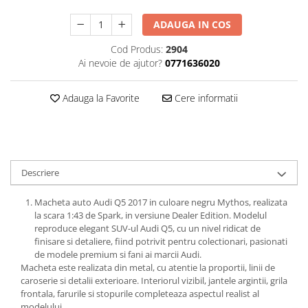
SAPCA
Papusi miniaturale
MACHETE MOTOCICLETE SI
Articole Petrecere
ADAUGA IN COS
Casute de papusi
BICICLETE
ARTICOLE PENTRU VALENTINE'S
Cod Produs:
2904
MACHETE NAVE MILITARE –
DAY
Ai nevoie de ajutor?
0771636020
Miniaturi Navale de Colectie
BALOANE AIRWALKERS
MACHETE RALIU – Miniaturi Masini
BALOANE MODELE DEOSEBITE
Adauga la Favorite
Cere informatii
de Raliu la Diverse Scari
BALOANE MUZICALE
MACHETE VEHICULE INTERVENTIE
BALOANE SUPERSHAPE SI JUMBO
DECORATIUNI CRACIUN SI ANUL
MINI DIORAME
NOU
Seturi HOTWHEELS
Descriere
DECORATIUNI PETRECERE
VITRINE, FIGURINE, ACCESORII
CARNAVAL
MACHETE
Macheta auto Audi Q5 2017 in culoare negru Mythos, realizata
LUMANARI PETRECERI ANIVERSARI
la scara 1:43 de Spark, in versiune Dealer Edition. Modelul
PAPUSI SI DECORATIUNI HORROR
reproduce elegant SUV-ul Audi Q5, cu un nivel ridicat de
POSTERE PENTRU PERETE SI
finisare si detaliere, fiind potrivit pentru colectionari, pasionati
de modele premium si fani ai marcii Audi.
ACCESORII
Macheta este realizata din metal, cu atentie la proportii, linii de
SUPORTERI MECIURI SPORT
caroserie si detalii exterioare. Interiorul vizibil, jantele argintii, grila
Costume Petrecere
frontala, farurile si stopurile completeaza aspectul realist al
modelului.