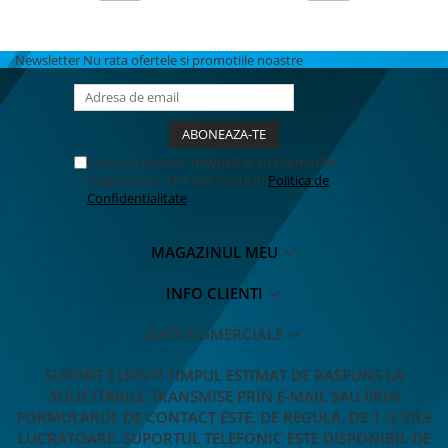
Newsletter
Nu rata ofertele si promotiile noastre
Vreau sa primesc newsletter cu promotiile
magazinului. Afla mai multe in
Politica de
Confidentialitate
MAGAZINUL MEU
INFO CLIENTI
DATE COMERCIALE
SUPORT CLIENTI
TIMPUL ESTIMAT DE RASPUNS LA
SOLICITARILE TRANSMISE PRIN E-MAIL SAU PRIN
FORMULARUL DE CONTACT ESTE, DE REGULA, DE 1–2 ZILE
LUCRATOARE. SUPORTUL TELEFONIC ESTE DISPONIBIL DE