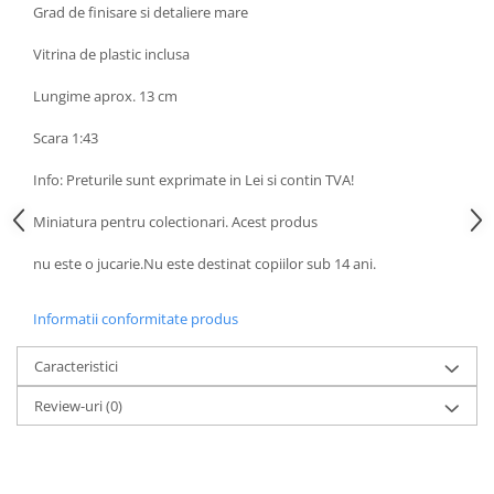
SAPCA
Grad de finisare si detaliere mare
Papusi miniaturale
MACHETE MOTOCICLETE SI
Articole Petrecere
Casute de papusi
BICICLETE
Vitrina de plastic inclusa
ARTICOLE PENTRU VALENTINE'S
MACHETE NAVE MILITARE –
DAY
Lungime aprox. 13 cm
Miniaturi Navale de Colectie
BALOANE AIRWALKERS
Scara 1:43
MACHETE RALIU – Miniaturi Masini
BALOANE MODELE DEOSEBITE
de Raliu la Diverse Scari
BALOANE MUZICALE
Info: Preturile sunt exprimate in Lei si contin TVA!
MACHETE VEHICULE INTERVENTIE
BALOANE SUPERSHAPE SI JUMBO
Miniatura pentru colectionari. Acest produs
DECORATIUNI CRACIUN SI ANUL
MINI DIORAME
NOU
nu este o jucarie.Nu este destinat copiilor sub 14 ani.
Seturi HOTWHEELS
DECORATIUNI PETRECERE
VITRINE, FIGURINE, ACCESORII
CARNAVAL
Informatii conformitate produs
MACHETE
LUMANARI PETRECERI ANIVERSARI
PAPUSI SI DECORATIUNI HORROR
Caracteristici
POSTERE PENTRU PERETE SI
Review-uri
(0)
ACCESORII
SUPORTERI MECIURI SPORT
Costume Petrecere