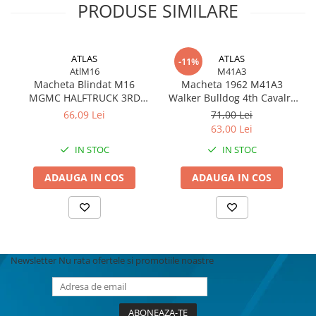
BODY - BUST
PRODUSE SIMILARE
COSTUME BAIETI SI PELERINE
COSTUME FETE ROCHITE FUSTE
ATLAS
ATLAS
COSTUME PETRECERE ADULTI
-11%
AtlM16
M41A3
COSTUME SI ACCESORII
Macheta Blindat M16
Macheta 1962 M41A3
TRICOURI TEMATICE 3D
MGMC HALFTRUCK 3RD
Walker Bulldog 4th Cavalry
ARM DIV AACHEN 1944 1/43
Rgt 25th Infantry Division
66,09 Lei
71,00 Lei
Thailand, army green
63,00 Lei
IN STOC
IN STOC
ADAUGA IN COS
ADAUGA IN COS
Newsletter
Nu rata ofertele si promotiile noastre