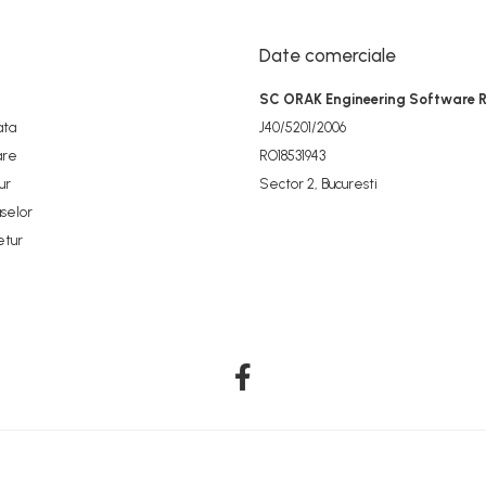
Date comerciale
SC ORAK Engineering Software 
ata
J40/5201/2006
are
RO18531943
ur
Sector 2, Bucuresti
selor
etur