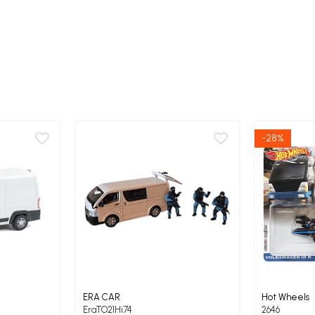
-28%
ERA CAR
Hot Wheels
EraTO21Hi74
2646