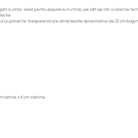
t si unitar, ideal pentru expunere in vitrina, pe raft sau intr-o colectie temat
lectie.
-ul cu protectie transparenta are dimensiunile aproximative de 25 cm lungim
cm latime x 4 cm inaltime