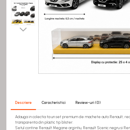
Bucatarie miniatura
Dormitor miniatural
Exterior miniatural
Living miniatural
Seturi mobilier miniatural
Materiale miniaturale si DIY
Accesorii DIY miniaturale
Materiale constructie miniaturale
Pardoseli si textile miniaturale
Decoratiuni miniaturale
Distribuie
Decor exterior
pe
Facebook
Decor interior miniatural
Plante si Flori miniaturale
Descriere
Caracteristici
Review-uri
(0)
Miniaturi alimentare
Bauturi miniaturale
Adauga in colectia ta un set premium de machete auto Renault, real
Mancare miniaturala
transparenta din plastic tip blister.
Setul contine Renault Megane argintiu, Renault Scenic negru si Rena