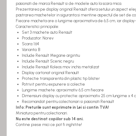
Figurine miniaturale
pasionati de marca Renault si de modele auto la scara mica.
Prezentarea pe display original Renault ofera setului un aspect elegan
Animale miniaturale
pastrarea machetelor in siguranta si mentine aspectul de set de co
Papusi miniaturale
Fiecare macheta are o lungime aproximativa de 6,5 cm, iar display
Casute de papusi
Caracteristici principale:
Set 3 machete auto Renault
SETURI SI PACHETE CADOU
Producator: Norev
MACHETE
Scara: 1:64
Varianta: B
MACHETE AUTO SCARA 1:43
Include Renault Megane argintiu
Include Renault Scenic negru
Machete Auto Romanesti 1:43 –
Include Renault Koleos mov inchis metalizat
Miniaturi Dacia, ARO si Modele Clasice
Display cartonat original Renault
Machete Politie / Carabinieri 1:43
Protectie transparenta din plastic tip blister
Machete Auto Civile la Scara 1:43 –
Potrivit pentru expunere si colectie
Limuzine, Hatchback si Sedan
Lungime machete: aproximativ 6,5 cm fiecare
Dimensiuni display cu protectie: aproximativ 25 cm lungime x 4 
Machete Prezidentiale 1:43
Recomandat pentru colectionari si pasionati Renault
Machete Raliu 1:43 – Miniaturi Oficiale
Info: Preturile sunt exprimate in Lei si contin TVA!
și Replici Mașini de Raliu
Miniatura pentru colectionari.
Nu este destinat copiilor sub 14 ani.
Machete SUV-uri 1:43 – Miniaturi Off-
Contine piese mici ce pot fi inghitite!
Road si Vehicule 4x4
Machete Taxi 1:43