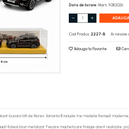
Data de livrare:
Marti, 11.08.2026
ADAUGA
Cod Produs:
2227-B
Ai nevoie 
Adauga la Favorite
Cere
izat la scara 1:64 de Norev. Varianta B include trei modele Renault moderne,
ult Koleos brun metalizat. Fiecare macheta are finisaje atent realizate, prop