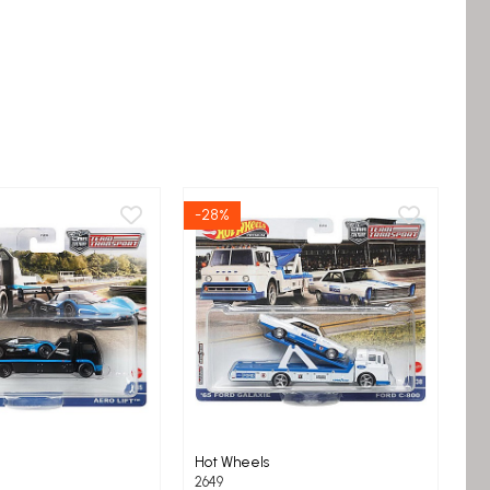
-28%
-1
Hot Wheels
A
2649
Co