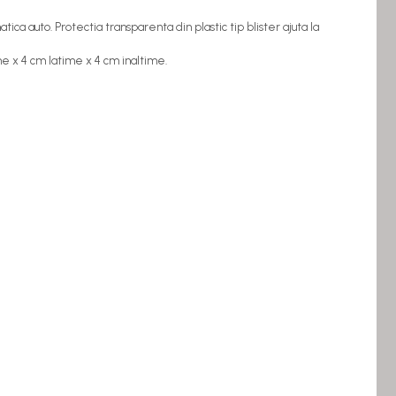
ica auto. Protectia transparenta din plastic tip blister ajuta la
e x 4 cm latime x 4 cm inaltime.