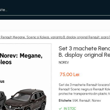
enault Megane, Scenic si Koleos, varianta B, display original Renault, scara 1
Set 3 machete Renau
B, display original R
NOREV
75,00 Lei
Set de 3 machete Renault la scara 1
Renault Scenic negru si Renault Kole
protectie transparenta din plastic ti
Etichete:
1/64, Renault, Norev
IN STOC