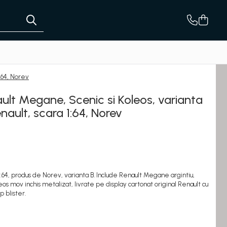
:64, Norev
lt Megane, Scenic si Koleos, varianta
enault, scara 1:64, Norev
:64, produs de Norev, varianta B. Include Renault Megane argintiu,
os mov inchis metalizat, livrate pe display cartonat original Renault cu
p blister.