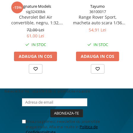
Signature Models
Tayumo
-15%
sig32430bk
36100017
Chevrolet Bel Air
Range Rover Sport,
convertible, negru, 1:32,
macheta auto scara 1/36
Signature
Tayumo
72,00 Lei
54,91 Lei
61,00 Lei
IN STOC
IN STOC
ADAUGA IN COS
ADAUGA IN COS
Newsletter
Nu rata ofertele si promotiile noastre
Vreau sa primesc newsletter cu promotiile
magazinului. Afla mai multe in
Politica de
Confidentialitate