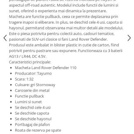
BODY - BUST
aspectul off-road autentic. Modelul include functii de lumini si
COSTUME BAIETI SI PELERINE
sunet, oferind o experienta mai dinamica la prezentare.
Macheta are functie pullback, ceea ce permite deplasarea prin
COSTUME FETE ROCHITE FUSTE
tragere inapoi si eliberare. In plus, se deschid cele 4 usi, capota si
COSTUME PETRECERE ADULTI
hayonul, permitand observarea mai multor detalii ale modelului.
COSTUME SI ACCESORII
Este o piesa potrivita pentru colectii auto, cadouri tematice,
pasionati de SUV-uri clasice si fani Land Rover Defender.
TRICOURI TEMATICE 3D
Produsul este ambalat in blister plastic in cutie de carton, fiind
potrivit pentru pastrare sau expunere. Functioneaza cu 3 baterii
AG13 / LR44, DC 4.5V.
Caracteristici principale:
Macheta Land Rover Defender 110
Producator: Tayumo
Scara: 1:32
Culoare: gri Stornoway
Caroserie din metal
Functie pullback
Lumini si sunet
Se deschid cele 4 usi
Se deschide capota
Se deschide hayonul
Portbagaj de plafon
Roata de rezerva pe spate