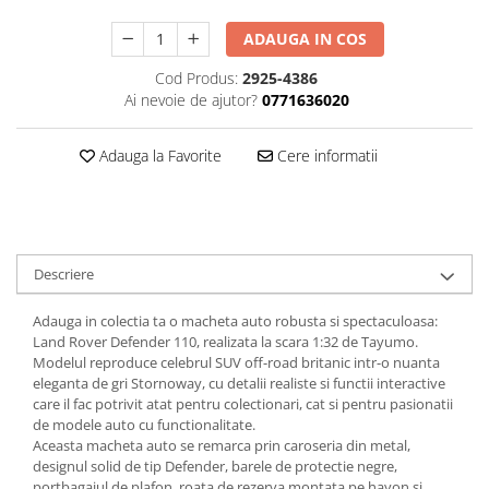
SAPCA
Papusi miniaturale
MACHETE MOTOCICLETE SI
Articole Petrecere
ADAUGA IN COS
Casute de papusi
BICICLETE
ARTICOLE PENTRU VALENTINE'S
Cod Produs:
2925-4386
MACHETE NAVE MILITARE –
DAY
Ai nevoie de ajutor?
0771636020
Miniaturi Navale de Colectie
BALOANE AIRWALKERS
MACHETE RALIU – Miniaturi Masini
BALOANE MODELE DEOSEBITE
Adauga la Favorite
Cere informatii
de Raliu la Diverse Scari
BALOANE MUZICALE
MACHETE VEHICULE INTERVENTIE
BALOANE SUPERSHAPE SI JUMBO
DECORATIUNI CRACIUN SI ANUL
MINI DIORAME
NOU
Seturi HOTWHEELS
Descriere
DECORATIUNI PETRECERE
VITRINE, FIGURINE, ACCESORII
CARNAVAL
MACHETE
Adauga in colectia ta o macheta auto robusta si spectaculoasa:
LUMANARI PETRECERI ANIVERSARI
Land Rover Defender 110, realizata la scara 1:32 de Tayumo.
PAPUSI SI DECORATIUNI HORROR
Modelul reproduce celebrul SUV off-road britanic intr-o nuanta
POSTERE PENTRU PERETE SI
eleganta de gri Stornoway, cu detalii realiste si functii interactive
care il fac potrivit atat pentru colectionari, cat si pentru pasionatii
ACCESORII
de modele auto cu functionalitate.
SUPORTERI MECIURI SPORT
Aceasta macheta auto se remarca prin caroseria din metal,
Costume Petrecere
designul solid de tip Defender, barele de protectie negre,
portbagajul de plafon, roata de rezerva montata pe hayon si