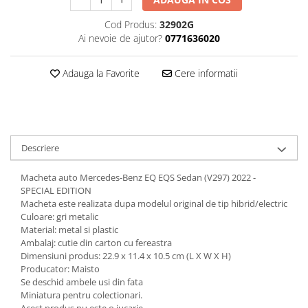
Animale miniaturale
Cod Produs:
32902G
Papusi miniaturale
Ai nevoie de ajutor?
0771636020
Casute de papusi
SETURI SI PACHETE CADOU
Adauga la Favorite
Cere informatii
MACHETE
MACHETE AUTO SCARA 1:43
Machete Auto Romanesti 1:43 –
Miniaturi Dacia, ARO si Modele
Descriere
Clasice
Machete Politie / Carabinieri 1:43
Macheta auto Mercedes-Benz EQ EQS Sedan (V297) 2022 -
Machete Auto Civile la Scara 1:43 –
SPECIAL EDITION
Limuzine, Hatchback si Sedan
Macheta este realizata dupa modelul original de tip hibrid/electric
Machete Prezidentiale 1:43
Culoare: gri metalic
Machete Raliu 1:43 – Miniaturi
Material: metal si plastic
Oficiale și Replici Mașini de Raliu
Ambalaj: cutie din carton cu fereastra
Dimensiuni produs: 22.9 x 11.4 x 10.5 cm (L X W X H)
Machete SUV-uri 1:43 – Miniaturi
Producator: Maisto
Off-Road si Vehicule 4x4
Se deschid ambele usi din fata
Machete Taxi 1:43
Miniatura pentru colectionari.