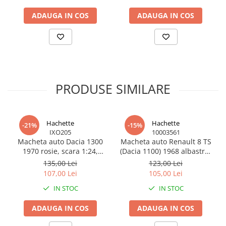
MACHETE CAMIOANE / CAP
TRACTOR
ADAUGA IN COS
ADAUGA IN COS
MACHETE ELICOPTERE SI AVIOANE
MACHETE MOTOCICLETE SI
BICICLETE
MACHETE NAVE MILITARE –
Miniaturi Navale de Colectie
PRODUSE SIMILARE
MACHETE RALIU – Miniaturi Masini
de Raliu la Diverse Scari
MACHETE VEHICULE INTERVENTIE
Hachette
Hachette
-21%
-15%
IXO205
10003561
MINI DIORAME
Macheta auto Dacia 1300
Macheta auto Renault 8 TS
Seturi HOTWHEELS
1970 rosie, scara 1:24,
(Dacia 1100) 1968 albastru,
miniatura metalica pentru
scara 1:24, Hachette
135,00 Lei
123,00 Lei
VITRINE, FIGURINE, ACCESORII
colectie
107,00 Lei
105,00 Lei
MACHETE
IN STOC
IN STOC
PARTY
ACCESORII CARNAVAL
ADAUGA IN COS
ADAUGA IN COS
ACCESORII SI BIJUTERII CARNAVAL