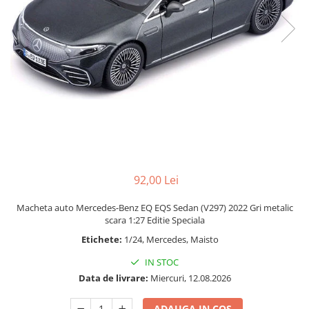
Bucatarie miniatura
Dormitor miniatural
Exterior miniatural
Living miniatural
Seturi mobilier miniatural
Materiale miniaturale si DIY
Accesorii DIY miniaturale
Materiale constructie miniaturale
Pardoseli si textile miniaturale
Decoratiuni miniaturale
92,00 Lei
Decor exterior
Macheta auto Mercedes-Benz EQ EQS Sedan (V297) 2022 Gri metalic
Decor interior miniatural
scara 1:27 Editie Speciala
Plante si Flori miniaturale
Etichete:
1/24, Mercedes, Maisto
Miniaturi alimentare
IN STOC
Bauturi miniaturale
Data de livrare:
Miercuri, 12.08.2026
Mancare miniaturala
Figurine miniaturale
ADAUGA IN COS