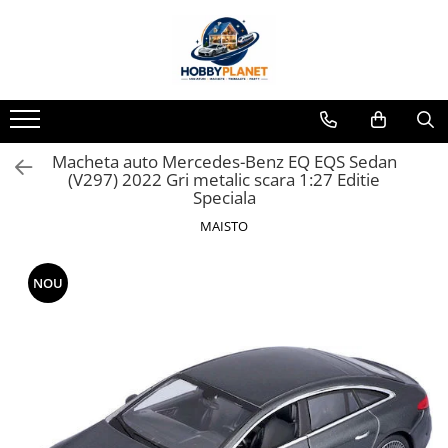
Toate Produsele
MINIATURI CASUTE PAPUSI
Accesorii miniaturale
Macheta auto Mercedes-Benz EQ EQS Sedan
Accesorii miniaturale diverse
(V297) 2022 Gri metalic scara 1:27 Editie
Baie si toaleta
Speciala
Covoare miniaturale
MAISTO
Curatenie si Intretinere
Iluminat miniatural
NOU
Obiecte casnice miniaturale
Portelan deluxe cu aur 24K
Textile si lenjerii miniaturale
Vesela si servire miniaturi
Mobilier miniatural
Baie miniaturala