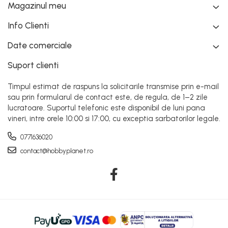
Magazinul meu
VITRINE, FIGURINE, ACCESORII
Info Clienti
MACHETE
PARTY
Date comerciale
ACCESORII CARNAVAL
Suport clienti
ACCESORII SI BIJUTERII CARNAVAL
Timpul estimat de raspuns la solicitarile transmise prin e-mail
ARIPI SI ARTICOLE DIN PENE/TULLE
sau prin formularul de contact este, de regula, de 1–2 zile
ARMY/POLICE/MARINE PARTY
lucratoare. Suportul telefonic este disponibil de luni pana
ARTICOLE DE MAKE-UP HALLOWEEN
vineri, intre orele 10:00 si 17:00, cu exceptia sarbatorilor legale.
ARTICOLE MAKE-UP PETRECERE
0771636020
ARTICOLE PENTRU DEGHIZAT
contact@hobbyplanet.ro
BENTITE PENTRU CAP SERBARI
BENTITE SUPER DECOR CRACIUN
BRETELE/CURELE/CRAVATE/PAPIOANE
CAVALERI - ARME SI DECORATIUNI
CIORAPI MANUSI INCALTAMINTE
COWBOY WESTERN