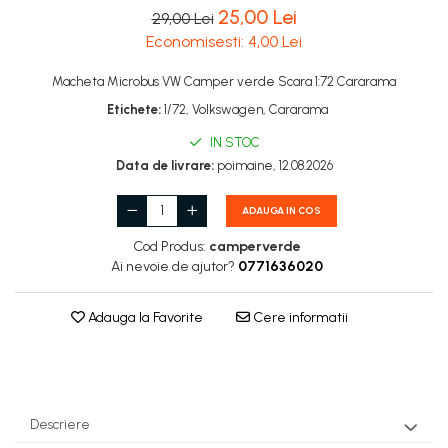
Bucatarie miniatura
25,00 Lei
29,00 Lei
Dormitor miniatural
Economisesti:
4,00
Lei
Exterior miniatural
Macheta Microbus VW Camper verde Scara 1:72 Cararama
Living miniatural
Etichete:
1/72, Volkswagen, Cararama
Seturi mobilier miniatural
Materiale miniaturale si DIY
IN STOC
Data de livrare:
poimaine, 12.08.2026
Accesorii DIY miniaturale
Materiale constructie miniaturale
ADAUGA IN COS
Pardoseli si textile miniaturale
Cod Produs:
camperverde
Decoratiuni miniaturale
Ai nevoie de ajutor?
0771636020
Decor exterior
Decor interior miniatural
Adauga la Favorite
Cere informatii
Plante si Flori miniaturale
Miniaturi alimentare
Bauturi miniaturale
Mancare miniaturala
Descriere