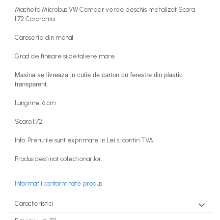
Figurine miniaturale
Macheta Microbus VW Camper verde deschis metalizat Scara
Animale miniaturale
1:72 Cararama
Papusi miniaturale
Caroserie din metal
Casute de papusi
Grad de finisare si detaliere mare
SETURI SI PACHETE CADOU
MACHETE
Masina se livreaza in cutie de carton cu ferestre din plastic
MACHETE AUTO SCARA 1:43
transparent.
Machete Auto Romanesti 1:43 –
Lungime: 6 cm
Miniaturi Dacia, ARO si Modele Clasice
Scara 1:72
Machete Politie / Carabinieri 1:43
Machete Auto Civile la Scara 1:43 –
Info: Preturile sunt exprimate in Lei si contin TVA!
Limuzine, Hatchback si Sedan
Machete Prezidentiale 1:43
Produs destinat colectionarilor.
Machete Raliu 1:43 – Miniaturi Oficiale
și Replici Mașini de Raliu
Informatii conformitate produs
Machete SUV-uri 1:43 – Miniaturi Off-
Road si Vehicule 4x4
Caracteristici
Machete Taxi 1:43