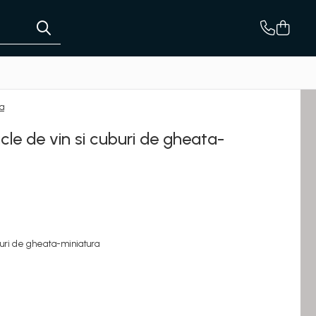
ra
icle de vin si cuburi de gheata-
uburi de gheata-miniatura