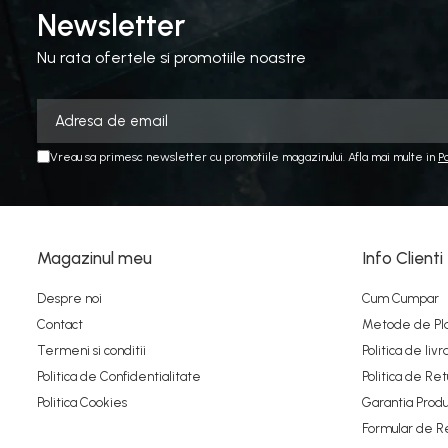
Newsletter
1:76
MACHETE AUTO SCARA 1:87
Nu rata ofertele si promotiile noastre
MACHETE CAMIOANE / CAP
TRACTOR
MACHETE ELICOPTERE SI
Vreau sa primesc newsletter cu promotiile magazinului. Afla mai multe in
P
AVIOANE
MACHETE MOTOCICLETE SI
BICICLETE
MACHETE NAVE MILITARE –
Magazinul meu
Info Clienti
Miniaturi Navale de Colectie
Despre noi
Cum Cumpar
MACHETE RALIU – Miniaturi
Masini de Raliu la Diverse Scari
Contact
Metode de Pl
Termeni si conditii
Politica de livr
MACHETE VEHICULE
Politica de Confidentialitate
Politica de Ret
INTERVENTIE
Politica Cookies
Garantia Produ
MINI DIORAME
Formular de R
Seturi HOTWHEELS