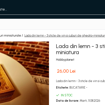
uri miniaturale /
Lada din lemn - 3 sticle de vin si cuburi de gheata-miniatu
Lada din lemn - 3 st
miniatura
Hobbyplanet
26,00 Lei
Lada din lemn - 3 sticle de vin si c
Etichete:
BUCATARIE -
IN STOC
Data de livrare:
Marti, 11.08.2026