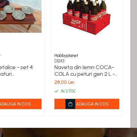
t
Hobbyplanet
Ho
D1243
V7
etalice - set 4
Naveta din lemn COCA-
Se
aturi
COLA cu peturi gen 2 L -
b
lectionari
miniatura papusi
co
28,00 Lei
22
IN STOC
ADAUGA IN COS
ADAUGA IN COS