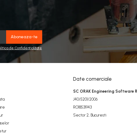
olitica de Confidentialitate
Date comerciale
SC ORAK Engineering Software 
ata
J40/5201/2006
are
RO18531943
ur
Sector 2, Bucuresti
selor
etur