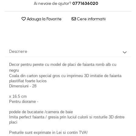
Articole Petrecere
MACHETE CAMIOANE / CAP
Ai nevoie de ajutor?
0771636020
Papusi miniaturale
TRACTOR
ARTICOLE PENTRU VALENTINE'S DAY
Casute de papusi
Adauga la Favorite
Cere informatii
MACHETE ELICOPTERE SI
BALOANE AIRWALKERS
AVIOANE
BALOANE MODELE DEOSEBITE
MACHETE MOTOCICLETE SI
BALOANE MUZICALE
BICICLETE
BALOANE SUPERSHAPE SI JUMBO
Descriere
DECORATIUNI CRACIUN SI ANUL NOU
MACHETE NAVE MILITARE –
Miniaturi Navale de Colectie
DECORATIUNI PETRECERE CARNAVAL
Decor pentru perete cu model de placi de faianta romb alb cu
LUMANARI PETRECERI ANIVERSARI
MACHETE RALIU – Miniaturi
negru
PAPUSI SI DECORATIUNI HORROR
Coala din carton special gros cu imprimeu 3D imitatie de faianta
Masini de Raliu la Diverse Scari
plastifiat foarte lucios
POSTERE PENTRU PERETE SI
MACHETE VEHICULE
Dimensiuni - 28
ACCESORII
INTERVENTIE
x 16.5 cm
SUPORTERI MECIURI SPORT
Pentru diorame -
MINI DIORAME
Costume Petrecere
podele de bucatarie /camera de baie
Seturi HOTWHEELS
BODY - BUST
Imita perfect faianta / gresia prin luciul culorii si rosturile 3D dintre
placi
VITRINE, FIGURINE, ACCESORII
COSTUME BAIETI SI PELERINE
MACHETE
COSTUME FETE ROCHITE FUSTE
Preturile sunt exprimate in Lei si contin TVA!