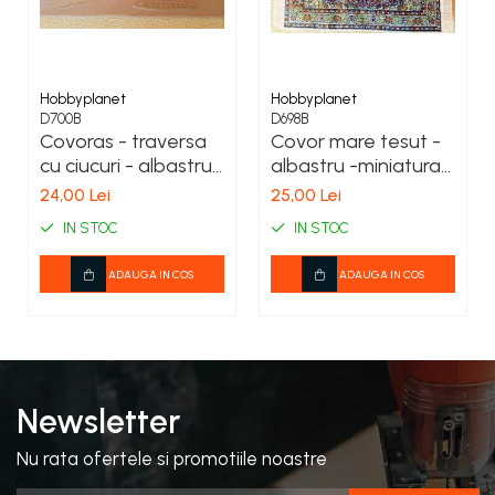
Hobbyplanet
Hobbyplanet
D700B
D698B
Covoras - traversa
Covor mare tesut -
cu ciucuri - albastru
albastru -miniatura
- miniatura casuta
papusi
24,00 Lei
25,00 Lei
papusi
IN STOC
IN STOC
ADAUGA IN COS
ADAUGA IN COS
Newsletter
Nu rata ofertele si promotiile noastre