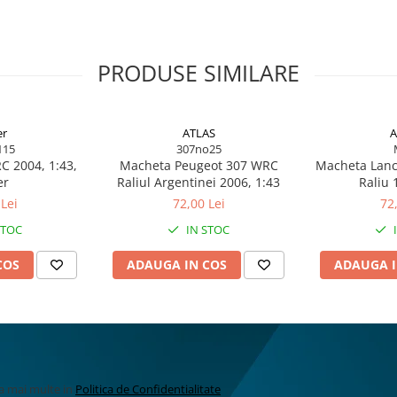
PRODUSE SIMILARE
er
ATLAS
A
115
307no25
C 2004, 1:43,
Macheta Peugeot 307 WRC
Macheta Lanc
er
Raliul Argentinei 2006, 1:43
Raliu 
Lei
72,00 Lei
72
STOC
IN STOC
COS
ADAUGA IN COS
ADAUGA I
la mai multe in
Politica de Confidentialitate