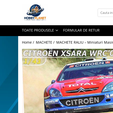
Toate Produsele
MINIATURI CASUTE PAPUSI
TOATE PRODUSELE
FORMULAR DE RETUR
Accesorii miniaturale
Accesorii miniaturale diverse
Home /
MACHETE /
MACHETE RALIU – Miniaturi Masini
Baie si toaleta
Covoare miniaturale
Curatenie si Intretinere
Iluminat miniatural
Obiecte casnice miniaturale
Portelan deluxe cu aur 24K
Textile si lenjerii miniaturale
Vesela si servire miniaturi
Mobilier miniatural
Baie miniaturala