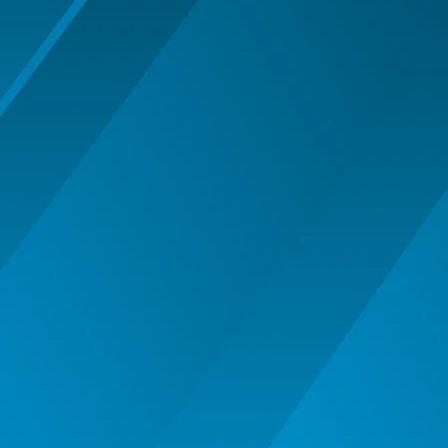
MASTI MUSTATA BARBA PETRECERE
MASTI SI MASTI MORPH -
HALLOWEEN
OCHELARI PETRECERE CARNAVAL
OFERTE
PALARIE
PALARIE FES COIF CASCA
PALARII SI BENTITE HALLOWEEN
PERUCI HALLOWEEN
PERUCI PETRECERE CARNAVAL
PETRECERE DE ABSOLVIRE
PIRATI - SET ARME SI DECORATIUNI
SAPCA
Articole Petrecere
ARTICOLE PENTRU VALENTINE'S
DAY
BALOANE AIRWALKERS
BALOANE MODELE DEOSEBITE