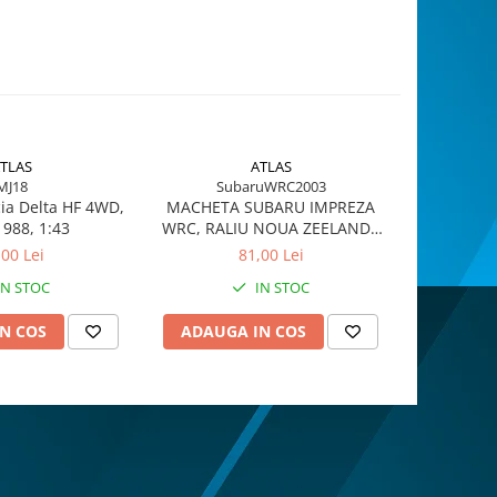
TLAS
ATLAS
MJ18
SubaruWRC2003
ia Delta HF 4WD,
MACHETA SUBARU IMPREZA
Toyota C
1988, 1:43
WRC, RALIU NOUA ZEELANDA
Portugal
2003, scara 1:43
,00 Lei
81,00 Lei
IN STOC
IN STOC
N COS
ADAUGA IN COS
ADAUG