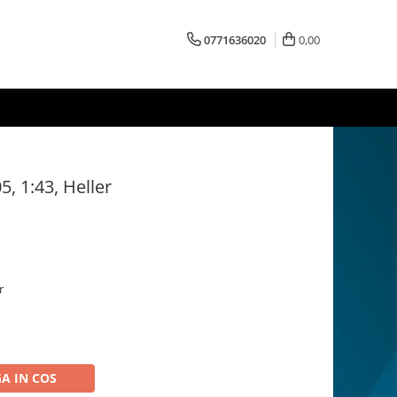
0771636020
0,00
, 1:43, Heller
r
A IN COS