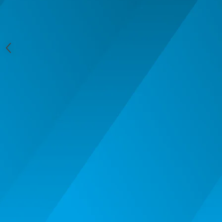
MACHETE CAMIOANE / CAP
TRACTOR
MACHETE ELICOPTERE SI AVIOANE
MACHETE MOTOCICLETE SI
BICICLETE
MACHETE NAVE MILITARE –
Miniaturi Navale de Colectie
MACHETE RALIU – Miniaturi Masini
de Raliu la Diverse Scari
MACHETE VEHICULE INTERVENTIE
MINI DIORAME
Seturi HOTWHEELS
VITRINE, FIGURINE, ACCESORII
MACHETE
PARTY
ACCESORII CARNAVAL
ACCESORII SI BIJUTERII CARNAVAL