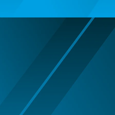
ARIPI SI ARTICOLE DIN PENE/TULLE
ARMY/POLICE/MARINE PARTY
ARTICOLE DE MAKE-UP
HALLOWEEN
ARTICOLE MAKE-UP PETRECERE
ARTICOLE PENTRU DEGHIZAT
BENTITE PENTRU CAP SERBARI
BENTITE SUPER DECOR CRACIUN
BRETELE/CURELE/CRAVATE/PAPIOANE
CAVALERI - ARME SI DECORATIUNI
CIORAPI MANUSI INCALTAMINTE
COWBOY WESTERN
HALLOWEEN ACCESORIES
INDIENI - OBIECTE SI DECORATIUNI
LENTILE DE CONTACT HALLOWEEN
MAJORETE
MANUSI COLANTI ACCESORII