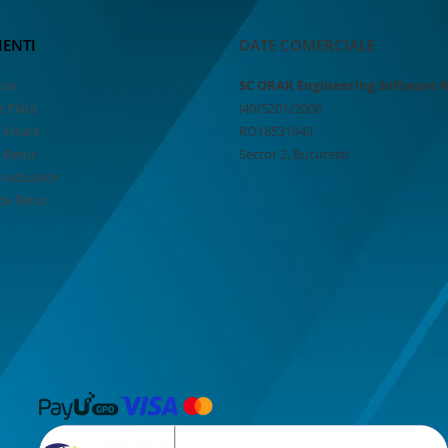
IENTI
DATE COMERCIALE
par
SC ORAK Engineering Software 
 Plata
J40/5201/2006
 livrare
RO18531943
e Retur
Sector 2, Bucuresti
Produselor
de Retur