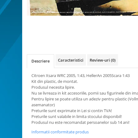
Bucatarie miniatura
Dormitor miniatural
Exterior miniatural
Distribuie
Living miniatural
pe
Facebook
Seturi mobilier miniatural
Materiale miniaturale si DIY
Accesorii DIY miniaturale
Materiale constructie miniaturale
Caracteristici
Review-uri
(0)
Descriere
Pardoseli si textile miniaturale
Citroen Xsara WRC 2005, 1:43, HellerAn 2005Scara 1:43
Decoratiuni miniaturale
Kit din plastic, de montat.
Decor exterior
Produsul necesita lipire.
Nu se livreaza in kit accesoriile, pomii sau figurinele din i
Decor interior miniatural
Pentru lipire se poate utiliza un adeziv pentru plastic (Vol
Plante si Flori miniaturale
asemanator)
Miniaturi alimentare
Preturile sunt exprimate in Lei si contin TVA!
Preturile sunt valabile in limita stocului disponibil!
Bauturi miniaturale
Produsul nu este recomandat persoanelor sub 14 ani!
Mancare miniaturala
Informatii conformitate produs
Figurine miniaturale