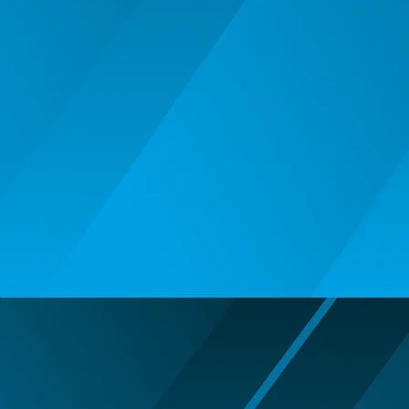
BALOANE MUZICALE
BALOANE SUPERSHAPE SI JUMBO
DECORATIUNI CRACIUN SI ANUL
NOU
DECORATIUNI PETRECERE
CARNAVAL
LUMANARI PETRECERI ANIVERSARI
PAPUSI SI DECORATIUNI HORROR
POSTERE PENTRU PERETE SI
ACCESORII
SUPORTERI MECIURI SPORT
Costume Petrecere
BODY - BUST
COSTUME BAIETI SI PELERINE
COSTUME FETE ROCHITE FUSTE
COSTUME PETRECERE ADULTI
COSTUME SI ACCESORII
TRICOURI TEMATICE 3D