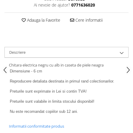
SAPCA
Papusi miniaturale
Ai nevoie de ajutor?
0771636020
MACHETE MOTOCICLETE SI
Articole Petrecere
Casute de papusi
BICICLETE
ARTICOLE PENTRU VALENTINE'S
Adauga la Favorite
Cere informatii
MACHETE NAVE MILITARE –
DAY
Miniaturi Navale de Colectie
BALOANE AIRWALKERS
MACHETE RALIU – Miniaturi Masini
BALOANE MODELE DEOSEBITE
de Raliu la Diverse Scari
BALOANE MUZICALE
Descriere
MACHETE VEHICULE INTERVENTIE
BALOANE SUPERSHAPE SI JUMBO
DECORATIUNI CRACIUN SI ANUL
MINI DIORAME
Chitara electrica negru cu alb in caseta de piele neagra
NOU
Seturi HOTWHEELS
Dimensiune - 6 cm
DECORATIUNI PETRECERE
VITRINE, FIGURINE, ACCESORII
CARNAVAL
Reproducere detaliata destinata in primul rand colectionarilor.
MACHETE
LUMANARI PETRECERI ANIVERSARI
Preturile sunt exprimate in Lei si contin TVA!
PAPUSI SI DECORATIUNI HORROR
Preturile sunt valabile in limita stocului disponibil!
POSTERE PENTRU PERETE SI
ACCESORII
Nu este recomandat copiilor sub 12 ani.
SUPORTERI MECIURI SPORT
Costume Petrecere
Informatii conformitate produs