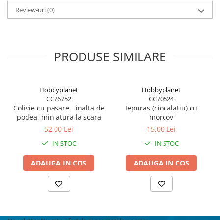
BODY - BUST
Review-uri
(0)
COSTUME BAIETI SI PELERINE
COSTUME FETE ROCHITE FUSTE
COSTUME PETRECERE ADULTI
PRODUSE SIMILARE
COSTUME SI ACCESORII
TRICOURI TEMATICE 3D
Hobbyplanet
Hobbyplanet
CC76752
CC70524
Colivie cu pasare - inalta de
Iepuras (ciocalatiu) cu
podea, miniatura la scara
morcov
52,00 Lei
15,00 Lei
IN STOC
IN STOC
ADAUGA IN COS
ADAUGA IN COS