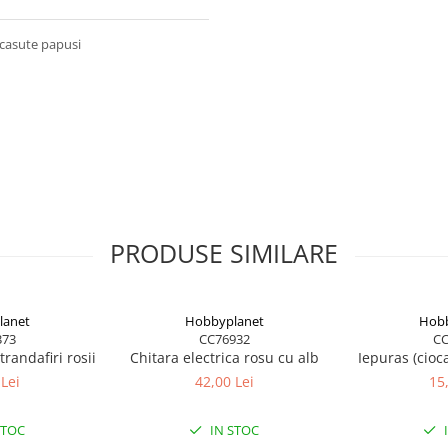
 casute papusi
PRODUSE SIMILARE
lanet
Hobbyplanet
Hobb
373
CC76932
CC
randafiri rosii
Chitara electrica rosu cu alb
Iepuras (cioc
Lei
42,00 Lei
15
STOC
IN STOC