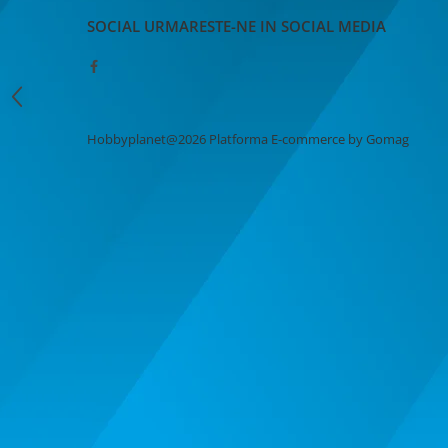
MACHETE CAMIOANE / CAP
TRACTOR
SOCIAL
URMARESTE-NE IN SOCIAL MEDIA
MACHETE ELICOPTERE SI AVIOANE
MACHETE MOTOCICLETE SI
BICICLETE
MACHETE NAVE MILITARE –
Hobbyplanet@2026
Platforma E-commerce by Gomag
Miniaturi Navale de Colectie
MACHETE RALIU – Miniaturi Masini
de Raliu la Diverse Scari
MACHETE VEHICULE INTERVENTIE
MINI DIORAME
Seturi HOTWHEELS
VITRINE, FIGURINE, ACCESORII
MACHETE
PARTY
ACCESORII CARNAVAL
ACCESORII SI BIJUTERII CARNAVAL