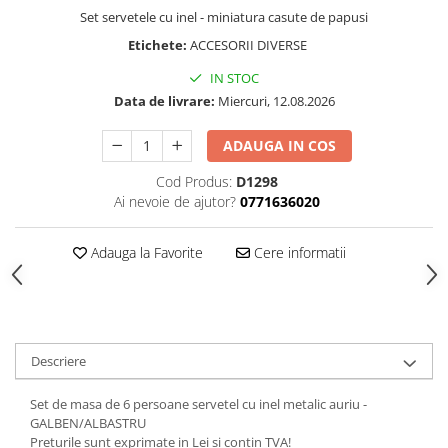
SAPCA
Papusi miniaturale
Set servetele cu inel - miniatura casute de papusi
MACHETE MOTOCICLETE SI
Articole Petrecere
Casute de papusi
BICICLETE
Etichete:
ACCESORII DIVERSE
ARTICOLE PENTRU VALENTINE'S
MACHETE NAVE MILITARE –
DAY
IN STOC
Miniaturi Navale de Colectie
Data de livrare:
Miercuri, 12.08.2026
BALOANE AIRWALKERS
MACHETE RALIU – Miniaturi Masini
BALOANE MODELE DEOSEBITE
ADAUGA IN COS
de Raliu la Diverse Scari
BALOANE MUZICALE
MACHETE VEHICULE INTERVENTIE
BALOANE SUPERSHAPE SI JUMBO
Cod Produs:
D1298
Ai nevoie de ajutor?
0771636020
DECORATIUNI CRACIUN SI ANUL
MINI DIORAME
NOU
Seturi HOTWHEELS
Adauga la Favorite
Cere informatii
DECORATIUNI PETRECERE
VITRINE, FIGURINE, ACCESORII
CARNAVAL
MACHETE
LUMANARI PETRECERI ANIVERSARI
PAPUSI SI DECORATIUNI HORROR
POSTERE PENTRU PERETE SI
Descriere
ACCESORII
SUPORTERI MECIURI SPORT
Set de masa de 6 persoane servetel cu inel metalic auriu -
Costume Petrecere
GALBEN/ALBASTRU
Preturile sunt exprimate in Lei si contin TVA!