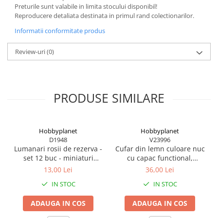
BODY - BUST
Preturile sunt valabile in limita stocului disponibil!
COSTUME BAIETI SI PELERINE
Reproducere detaliata destinata in primul rand colectionarilor.
COSTUME FETE ROCHITE FUSTE
Informatii conformitate produs
COSTUME PETRECERE ADULTI
Review-uri
(0)
COSTUME SI ACCESORII
TRICOURI TEMATICE 3D
PRODUSE SIMILARE
Hobbyplanet
Hobbyplanet
D1948
V23996
Lumanari rosii de rezerva -
Cufar din lemn culoare nuc
set 12 buc - miniaturi
cu capac functional,
papusi
miniatura 1:12 pentru
13,00 Lei
36,00 Lei
casute de papusi
IN STOC
IN STOC
ADAUGA IN COS
ADAUGA IN COS