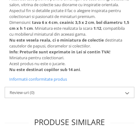
Machete Van-uri si Dubite 1:43 –
salon, vitrina de colectie sau diorame cu inspiratie orientala.
Miniaturi Autoutilitare si Vehicule
Aspectul fin si detaliile pictate il fac o alegere inspirata pentru
Comerciale
Muscle Cars / Sport 1:43
colectionari si pasionatii de miniaturi premium.
Dimensiuni:
tava 6 x 4 cm
,
ceainic 3,5 x 2 cm
,
bol diametru 1,5
MACHETE AUTO ROMANESTI
cm x h 1 cm
. Miniatura este realizata la scara
1:12
, compatibila
Machete Auto Romanesti 1:43
cu mobilierul miniatural din aceeasi gama.
Nu este vesela reala, ci o miniatura de colectie
destinata
Machete Auto Romanesti 1:18
casutelor de papusi, dioramelor si colectiilor.
Machete Auto Romanesti 1:24
Info: Preturile sunt exprimate in Lei si contin TVA!
MACHETE AUTO SCARA 1:24
Miniatura pentru colectionari.
Acest produs nu este o jucarie.
MACHETE MILITARE
Nu este destinat copiilor sub 14 ani
.
MACHETE AUTOBUZE SI TRAMVAIE
Informatii conformitate produs
MACHETE AUTO SCARA 1:18
Review-uri
(0)
Machete Auto Scara 1:32 – 1:36 –
Miniaturi Detaliate pentru Colectie
MACHETE AUTO SCARA 1:64
PRODUSE SIMILARE
MACHETE AUTO SCARA 1:72 - 1:76
MACHETE AUTO SCARA 1:87