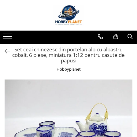
Toate Produsele
MINIATURI CASUTE PAPUSI
Accesorii miniaturale
Set ceai chinezesc din portelan alb cu albastru
Accesorii miniaturale diverse
cobalt, 6 piese, miniatura 1:12 pentru casute de
Baie si toaleta
papusi
Covoare miniaturale
Hobbyplanet
Curatenie si Intretinere
Iluminat miniatural
Obiecte casnice miniaturale
Portelan deluxe cu aur 24K
Textile si lenjerii miniaturale
Vesela si servire miniaturi
Mobilier miniatural
Baie miniaturala