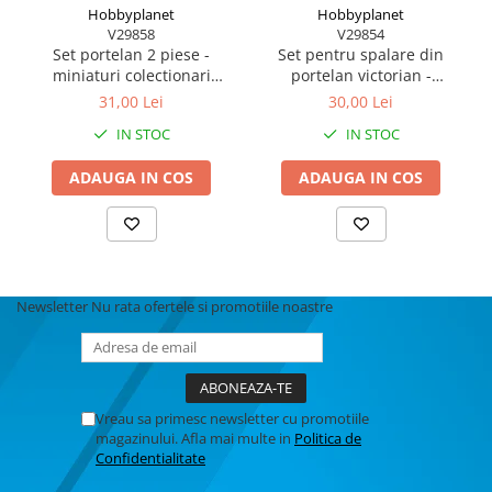
MACHETE CAMIOANE / CAP
Hobbyplanet
Hobbyplanet
TRACTOR
V29858
V29854
Set portelan 2 piese -
Set pentru spalare din
MACHETE ELICOPTERE SI AVIOANE
miniaturi colectionari
portelan victorian -
MACHETE MOTOCICLETE SI
papusi
miniaturi colectionari
31,00 Lei
30,00 Lei
BICICLETE
papusi
IN STOC
IN STOC
MACHETE NAVE MILITARE –
Miniaturi Navale de Colectie
ADAUGA IN COS
ADAUGA IN COS
MACHETE RALIU – Miniaturi Masini
de Raliu la Diverse Scari
MACHETE VEHICULE INTERVENTIE
MINI DIORAME
Newsletter
Nu rata ofertele si promotiile noastre
Seturi HOTWHEELS
VITRINE, FIGURINE, ACCESORII
MACHETE
PARTY
Vreau sa primesc newsletter cu promotiile
magazinului. Afla mai multe in
Politica de
ACCESORII CARNAVAL
Confidentialitate
ACCESORII SI BIJUTERII CARNAVAL