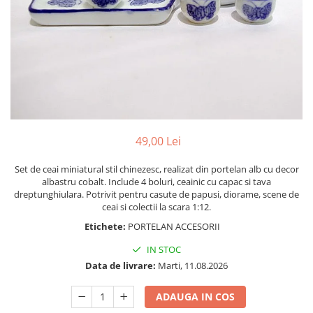
Bucatarie miniatura
Dormitor miniatural
Exterior miniatural
Living miniatural
Seturi mobilier miniatural
Materiale miniaturale si DIY
Accesorii DIY miniaturale
Materiale constructie miniaturale
49,00 Lei
Pardoseli si textile miniaturale
Set de ceai miniatural stil chinezesc, realizat din portelan alb cu decor
Decoratiuni miniaturale
albastru cobalt. Include 4 boluri, ceainic cu capac si tava
Decor exterior
dreptunghiulara. Potrivit pentru casute de papusi, diorame, scene de
ceai si colectii la scara 1:12.
Decor interior miniatural
Etichete:
PORTELAN ACCESORII
Plante si Flori miniaturale
Miniaturi alimentare
IN STOC
Data de livrare:
Marti, 11.08.2026
Bauturi miniaturale
Mancare miniaturala
ADAUGA IN COS
Figurine miniaturale