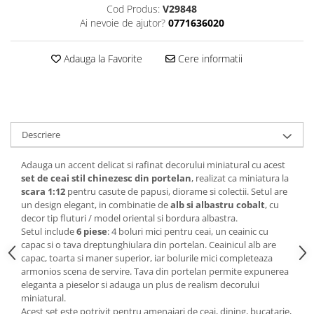
Cod Produs:
V29848
Animale miniaturale
Ai nevoie de ajutor?
0771636020
Papusi miniaturale
Casute de papusi
Adauga la Favorite
Cere informatii
SETURI SI PACHETE CADOU
MACHETE
MACHETE AUTO SCARA 1:43
Machete Auto Romanesti 1:43 –
Descriere
Miniaturi Dacia, ARO si Modele
Clasice
Machete Politie / Carabinieri 1:43
Adauga un accent delicat si rafinat decorului miniatural cu acest
set de ceai stil chinezesc din portelan
, realizat ca miniatura la
Machete Auto Civile la Scara 1:43 –
scara 1:12
pentru casute de papusi, diorame si colectii. Setul are
Limuzine, Hatchback si Sedan
un design elegant, in combinatie de
alb si albastru cobalt
, cu
Machete Prezidentiale 1:43
decor tip fluturi / model oriental si bordura albastra.
Setul include
6 piese
: 4 boluri mici pentru ceai, un ceainic cu
Machete Raliu 1:43 – Miniaturi
capac si o tava dreptunghiulara din portelan. Ceainicul alb are
Oficiale și Replici Mașini de Raliu
capac, toarta si maner superior, iar bolurile mici completeaza
Machete SUV-uri 1:43 – Miniaturi
armonios scena de servire. Tava din portelan permite expunerea
Off-Road si Vehicule 4x4
eleganta a pieselor si adauga un plus de realism decorului
Machete Taxi 1:43
miniatural.
Acest set este potrivit pentru amenajari de ceai, dining, bucatarie,