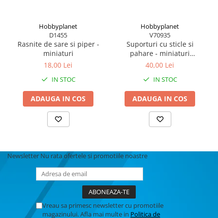
MACHETE CAMIOANE / CAP
TRACTOR
MACHETE ELICOPTERE SI AVIOANE
Hobbyplanet
Hobbyplanet
D1455
V70935
MACHETE MOTOCICLETE SI
Rasnite de sare si piper -
Suporturi cu sticle si
BICICLETE
miniaturi
pahare - miniaturi
colectionari 1:12
18,00 Lei
40,00 Lei
MACHETE NAVE MILITARE –
Miniaturi Navale de Colectie
IN STOC
IN STOC
MACHETE RALIU – Miniaturi Masini
ADAUGA IN COS
ADAUGA IN COS
de Raliu la Diverse Scari
MACHETE VEHICULE INTERVENTIE
MINI DIORAME
Seturi HOTWHEELS
Newsletter
Nu rata ofertele si promotiile noastre
VITRINE, FIGURINE, ACCESORII
MACHETE
PARTY
ACCESORII CARNAVAL
Vreau sa primesc newsletter cu promotiile
ACCESORII SI BIJUTERII CARNAVAL
magazinului. Afla mai multe in
Politica de