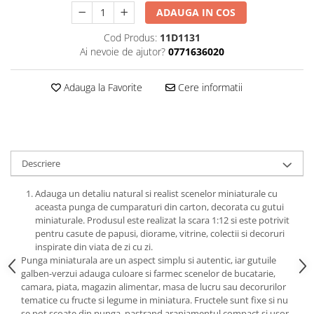
ADAUGA IN COS
Animale miniaturale
Papusi miniaturale
Cod Produs:
11D1131
Casute de papusi
Ai nevoie de ajutor?
0771636020
SETURI SI PACHETE CADOU
Adauga la Favorite
Cere informatii
MACHETE
MACHETE AUTO SCARA 1:43
Machete Auto Romanesti 1:43 –
Miniaturi Dacia, ARO si Modele
Clasice
Machete Politie / Carabinieri 1:43
Descriere
Machete Auto Civile la Scara 1:43 –
Adauga un detaliu natural si realist scenelor miniaturale cu
Limuzine, Hatchback si Sedan
aceasta punga de cumparaturi din carton, decorata cu gutui
Machete Prezidentiale 1:43
miniaturale. Produsul este realizat la scara 1:12 si este potrivit
Machete Raliu 1:43 – Miniaturi
pentru casute de papusi, diorame, vitrine, colectii si decoruri
Oficiale și Replici Mașini de Raliu
inspirate din viata de zi cu zi.
Punga miniaturala are un aspect simplu si autentic, iar gutuile
Machete SUV-uri 1:43 – Miniaturi
galben-verzui adauga culoare si farmec scenelor de bucatarie,
Off-Road si Vehicule 4x4
camara, piata, magazin alimentar, masa de lucru sau decorurilor
Machete Taxi 1:43
tematice cu fructe si legume in miniatura. Fructele sunt fixe si nu
se pot scoate din punga, pastrand aranjamentul compact si usor