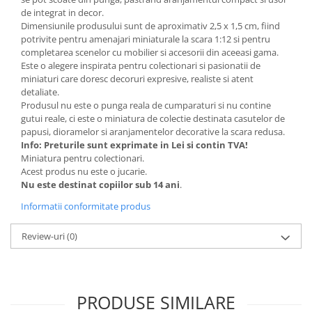
Machete Van-uri si Dubite 1:43 –
de integrat in decor.
Miniaturi Autoutilitare si Vehicule
Dimensiunile produsului sunt de aproximativ 2,5 x 1,5 cm, fiind
Comerciale
Muscle Cars / Sport 1:43
potrivite pentru amenajari miniaturale la scara 1:12 si pentru
MACHETE AUTO ROMANESTI
completarea scenelor cu mobilier si accesorii din aceeasi gama.
Este o alegere inspirata pentru colectionari si pasionatii de
Machete Auto Romanesti 1:43
miniaturi care doresc decoruri expresive, realiste si atent
Machete Auto Romanesti 1:18
detaliate.
Produsul nu este o punga reala de cumparaturi si nu contine
Machete Auto Romanesti 1:24
gutui reale, ci este o miniatura de colectie destinata casutelor de
MACHETE AUTO SCARA 1:24
papusi, dioramelor si aranjamentelor decorative la scara redusa.
Info: Preturile sunt exprimate in Lei si contin TVA!
MACHETE MILITARE
Miniatura pentru colectionari.
MACHETE AUTOBUZE SI TRAMVAIE
Acest produs nu este o jucarie.
Nu este destinat copiilor sub 14 ani
.
MACHETE AUTO SCARA 1:18
Informatii conformitate produs
Machete Auto Scara 1:32 – 1:36 –
Miniaturi Detaliate pentru Colectie
Review-uri
(0)
MACHETE AUTO SCARA 1:64
MACHETE AUTO SCARA 1:72 - 1:76
MACHETE AUTO SCARA 1:87
PRODUSE SIMILARE