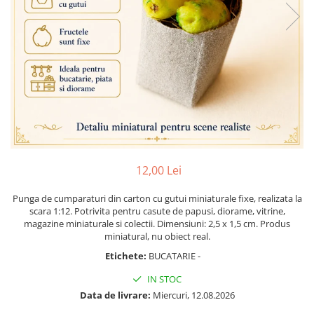
Bucatarie miniatura
Dormitor miniatural
Exterior miniatural
Living miniatural
Seturi mobilier miniatural
Materiale miniaturale si DIY
Accesorii DIY miniaturale
Materiale constructie miniaturale
Pardoseli si textile miniaturale
12,00 Lei
Decoratiuni miniaturale
Decor exterior
Punga de cumparaturi din carton cu gutui miniaturale fixe, realizata la
scara 1:12. Potrivita pentru casute de papusi, diorame, vitrine,
Decor interior miniatural
magazine miniaturale si colectii. Dimensiuni: 2,5 x 1,5 cm. Produs
Plante si Flori miniaturale
miniatural, nu obiect real.
Miniaturi alimentare
Etichete:
BUCATARIE -
Bauturi miniaturale
IN STOC
Mancare miniaturala
Data de livrare:
Miercuri, 12.08.2026
Figurine miniaturale