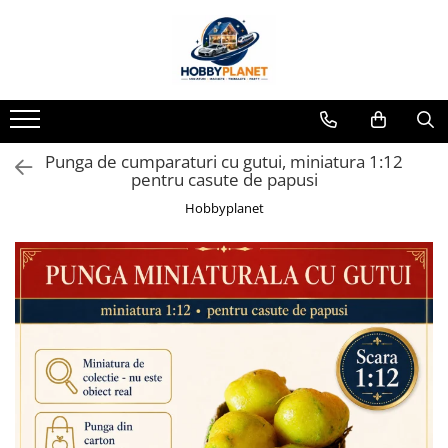
Toate Produsele
MINIATURI CASUTE PAPUSI
Accesorii miniaturale
Punga de cumparaturi cu gutui, miniatura 1:12
Accesorii miniaturale diverse
pentru casute de papusi
Baie si toaleta
Hobbyplanet
Covoare miniaturale
Curatenie si Intretinere
Iluminat miniatural
Obiecte casnice miniaturale
Portelan deluxe cu aur 24K
Textile si lenjerii miniaturale
Vesela si servire miniaturi
Mobilier miniatural
Baie miniaturala