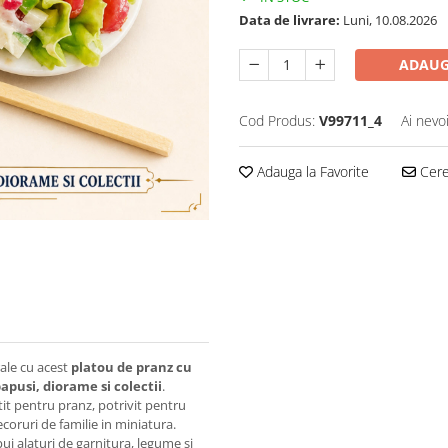
Data de livrare:
Luni, 10.08.2026
ADAUG
Cod Produs:
V99711_4
Ai nevo
Adauga la Favorite
Cere 
ale cu acest
platou de pranz cu
apusi, diorame si colectii
.
it pentru pranz, potrivit pentru
coruri de familie in miniatura.
pui alaturi de garnitura, legume si