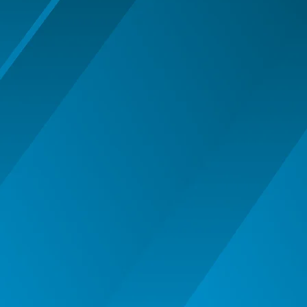
MASTI MUSTATA BARBA PETRECERE
MASTI SI MASTI MORPH -
HALLOWEEN
OCHELARI PETRECERE CARNAVAL
OFERTE
PALARIE
PALARIE FES COIF CASCA
PALARII SI BENTITE HALLOWEEN
PERUCI HALLOWEEN
PERUCI PETRECERE CARNAVAL
PETRECERE DE ABSOLVIRE
PIRATI - SET ARME SI DECORATIUNI
SAPCA
Articole Petrecere
ARTICOLE PENTRU VALENTINE'S
DAY
BALOANE AIRWALKERS
BALOANE MODELE DEOSEBITE