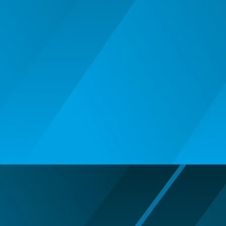
BALOANE MUZICALE
BALOANE SUPERSHAPE SI JUMBO
DECORATIUNI CRACIUN SI ANUL
NOU
DECORATIUNI PETRECERE
CARNAVAL
LUMANARI PETRECERI ANIVERSARI
PAPUSI SI DECORATIUNI HORROR
POSTERE PENTRU PERETE SI
ACCESORII
SUPORTERI MECIURI SPORT
Costume Petrecere
BODY - BUST
COSTUME BAIETI SI PELERINE
COSTUME FETE ROCHITE FUSTE
COSTUME PETRECERE ADULTI
COSTUME SI ACCESORII
TRICOURI TEMATICE 3D