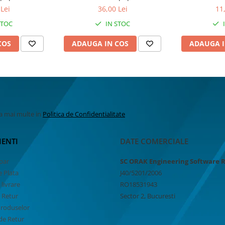
Lei
36,00 Lei
11
STOC
IN STOC
COS
ADAUGA IN COS
ADAUGA I
la mai multe in
Politica de Confidentialitate
IENTI
DATE COMERCIALE
par
SC ORAK Engineering Software 
 Plata
J40/5201/2006
 livrare
RO18531943
e Retur
Sector 2, Bucuresti
Produselor
de Retur