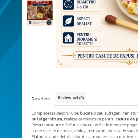
Bucatarie miniatura
Dormitor miniatural
Exterior miniatural
Living miniatural
Seturi mobilier miniatural
Materiale miniaturale si DIY
Accesorii DIY miniaturale
Materiale constructie miniaturale
Pardoseli si textile miniaturale
Distribuie
Decoratiuni miniaturale
pe
Facebook
Decor exterior
Decor interior miniatural
Review-uri
(0)
Descriere
Plante si Flori miniaturale
Miniaturi alimentare
Completeaza decorul unei bucatarii sau sufragerii miniatur
Bauturi miniaturale
pui si garnitura
, realizat ca miniatura pentru
casute de p
Piesa reproduce o farfurie alba cu un fel de mancare pregat
Mancare miniaturala
scene realiste de masa, dining, restaurant, bucatarie sau de
Figurine miniaturale
Platoul include detalii colorate care sugereaza o portie de 