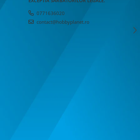
EXCEPTIA SARBATORILOR LEGALE.
0771636020
contact@hobbyplanet.ro