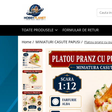
Toate Produsele
MINIATURI CASUTE PAPUSI
TOATE PRODUSELE
FORMULAR DE RETUR
Accesorii miniaturale
Accesorii miniaturale diverse
Home /
MINIATURI CASUTE PAPUSI /
Platou pranz cu pu
Baie si toaleta
Covoare miniaturale
Curatenie si Intretinere
Iluminat miniatural
Obiecte casnice miniaturale
Portelan deluxe cu aur 24K
Textile si lenjerii miniaturale
Vesela si servire miniaturi
Mobilier miniatural
Baie miniaturala