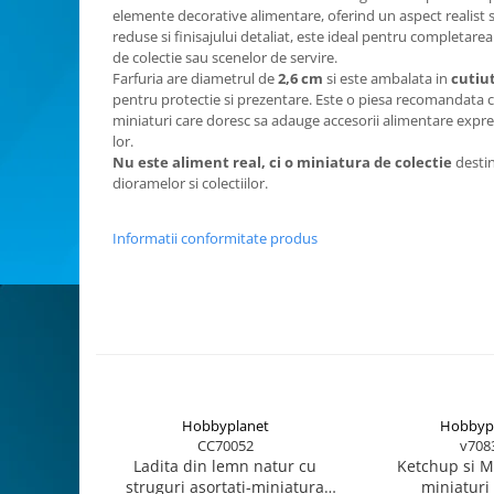
elemente decorative alimentare, oferind un aspect realist s
Animale miniaturale
reduse si finisajului detaliat, este ideal pentru completarea
Papusi miniaturale
de colectie sau scenelor de servire.
Farfuria are diametrul de
2,6 cm
si este ambalata in
cutiu
Casute de papusi
pentru protectie si prezentare. Este o piesa recomandata co
SETURI SI PACHETE CADOU
miniaturi care doresc sa adauge accesorii alimentare expresi
lor.
MACHETE
Nu este aliment real, ci o miniatura de colectie
destin
MACHETE AUTO SCARA 1:43
dioramelor si colectiilor.
Machete Auto Romanesti 1:43 –
Miniaturi Dacia, ARO si Modele
Informatii conformitate produs
Clasice
Machete Politie / Carabinieri 1:43
Machete Auto Civile la Scara 1:43 –
Limuzine, Hatchback si Sedan
Machete Prezidentiale 1:43
Machete Raliu 1:43 – Miniaturi
Oficiale și Replici Mașini de Raliu
Machete SUV-uri 1:43 – Miniaturi
Hobbyplanet
Hobbyp
Off-Road si Vehicule 4x4
CC70052
v708
Ladita din lemn natur cu
Ketchup si M
Machete Taxi 1:43
struguri asortati-miniatura
miniaturi