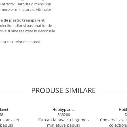
i atractiv. Datorita dimensiunii
 meselor miniaturale, vitrinelor
ta de plastic transparent
,
lectionarilor si pasionatilor de
ve si bine realizate in decorurile
ata casutelor de papusi,
PRODUSE SIMILARE
lanet
Hobbyplanet
Hobb
38
SA3266
D
ustar - set
Curcan la tava cu legume -
Conserve - set
 papusi
miniatura papusi
colection