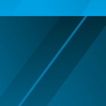
ARIPI SI ARTICOLE DIN PENE/TULLE
ARMY/POLICE/MARINE PARTY
ARTICOLE DE MAKE-UP
HALLOWEEN
ARTICOLE MAKE-UP PETRECERE
ARTICOLE PENTRU DEGHIZAT
BENTITE PENTRU CAP SERBARI
BENTITE SUPER DECOR CRACIUN
BRETELE/CURELE/CRAVATE/PAPIOANE
CAVALERI - ARME SI DECORATIUNI
CIORAPI MANUSI INCALTAMINTE
COWBOY WESTERN
HALLOWEEN ACCESORIES
INDIENI - OBIECTE SI DECORATIUNI
LENTILE DE CONTACT HALLOWEEN
MAJORETE
MANUSI COLANTI ACCESORII