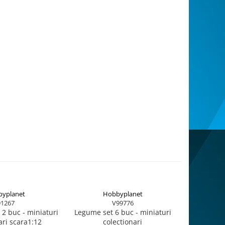
yplanet
Hobbyplanet
H
1267
V99776
 2 buc - miniaturi
Legume set 6 buc - miniaturi
OUA - M
ari scara1:12
colectionari
miniatura 