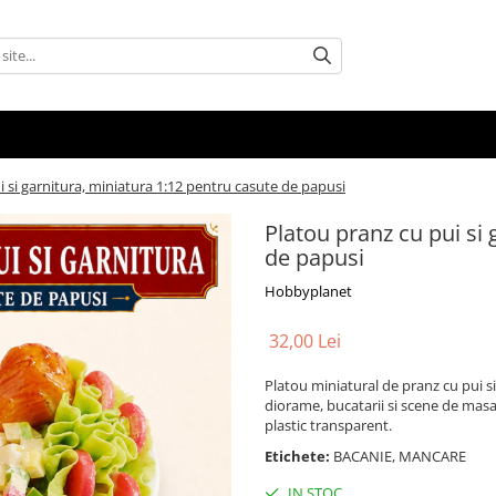
i si garnitura, miniatura 1:12 pentru casute de papusi
Platou pranz cu pui si 
de papusi
Hobbyplanet
32,00 Lei
Platou miniatural de pranz cu pui si
diorame, bucatarii si scene de masa 
plastic transparent.
Etichete:
BACANIE, MANCARE
IN STOC