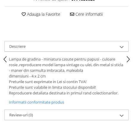
SAPCA
Papusi miniaturale
MACHETE MOTOCICLETE SI
Articole Petrecere
Casute de papusi
BICICLETE
Adauga la Favorite
Cere informatii
ARTICOLE PENTRU VALENTINE'S
MACHETE NAVE MILITARE –
DAY
Miniaturi Navale de Colectie
BALOANE AIRWALKERS
MACHETE RALIU – Miniaturi Masini
BALOANE MODELE DEOSEBITE
de Raliu la Diverse Scari
BALOANE MUZICALE
Descriere
MACHETE VEHICULE INTERVENTIE
BALOANE SUPERSHAPE SI JUMBO
Lampa de gradina - miniatura casute pentru papusi - culoare
DECORATIUNI CRACIUN SI ANUL
MINI DIORAME
rosie ,reproducere model lampa vintage cu ulei, din metal si sticla
NOU
- maner din sarmulta imbracata, maleabila
Seturi HOTWHEELS
DECORATIUNI PETRECERE
dimensiuni - 4 x 2 cm
VITRINE, FIGURINE, ACCESORII
CARNAVAL
Preturile sunt exprimate in Lei si contin TVA!
MACHETE
Preturile sunt valabile in limita stocului disponibil!
LUMANARI PETRECERI ANIVERSARI
Reproducere detaliata destinata in primul rand colectionarilor.
PAPUSI SI DECORATIUNI HORROR
Informatii conformitate produs
POSTERE PENTRU PERETE SI
ACCESORII
Review-uri
(0)
SUPORTERI MECIURI SPORT
Costume Petrecere