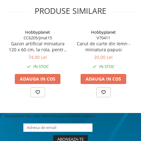
BODY - BUST
PRODUSE SIMILARE
COSTUME BAIETI SI PELERINE
COSTUME FETE ROCHITE FUSTE
COSTUME PETRECERE ADULTI
Hobbyplanet
Hobbyplanet
COSTUME SI ACCESORII
CC6205/jmat15
V70411
TRICOURI TEMATICE 3D
Gazon artificial miniatura
Carut de curte din lemn -
120 x 60 cm, la rola, pentru
miniatura papusi
casute de papusi si
74,00 Lei
20,00 Lei
diorame
IN STOC
IN STOC
ADAUGA IN COS
ADAUGA IN COS
Newsletter
Nu rata ofertele si promotiile noastre