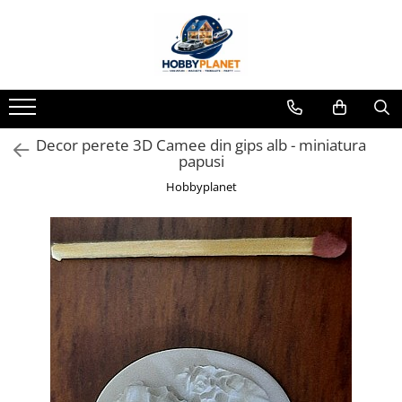
Toate Produsele
MINIATURI CASUTE PAPUSI
Accesorii miniaturale
Decor perete 3D Camee din gips alb - miniatura
Accesorii miniaturale diverse
papusi
Baie si toaleta
Hobbyplanet
Covoare miniaturale
Curatenie si Intretinere
Iluminat miniatural
Obiecte casnice miniaturale
Portelan deluxe cu aur 24K
Textile si lenjerii miniaturale
Vesela si servire miniaturi
Mobilier miniatural
Baie miniaturala