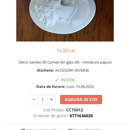
Bucatarie miniatura
Dormitor miniatural
Exterior miniatural
Living miniatural
Seturi mobilier miniatural
Materiale miniaturale si DIY
Accesorii DIY miniaturale
16,00 Lei
Materiale constructie miniaturale
Decor perete 3D Camee din gips alb - miniatura papusi
Pardoseli si textile miniaturale
Etichete:
ACCESORII DIVERSE
Decoratiuni miniaturale
IN STOC
Decor exterior
Data de livrare:
Luni, 10.08.2026
Decor interior miniatural
Plante si Flori miniaturale
ADAUGA IN COS
Miniaturi alimentare
Cod Produs:
CC75012
Bauturi miniaturale
Ai nevoie de ajutor?
0771636020
Mancare miniaturala
Figurine miniaturale