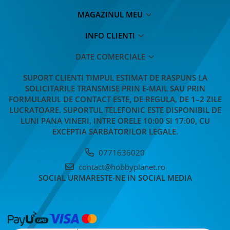
MACHETE CAMIOANE / CAP
TRACTOR
MAGAZINUL MEU
MACHETE ELICOPTERE SI AVIOANE
INFO CLIENTI
MACHETE MOTOCICLETE SI
BICICLETE
DATE COMERCIALE
MACHETE NAVE MILITARE –
SUPORT CLIENTI
TIMPUL ESTIMAT DE RASPUNS LA
Miniaturi Navale de Colectie
SOLICITARILE TRANSMISE PRIN E-MAIL SAU PRIN
MACHETE RALIU – Miniaturi Masini
FORMULARUL DE CONTACT ESTE, DE REGULA, DE 1–2 ZILE
de Raliu la Diverse Scari
LUCRATOARE. SUPORTUL TELEFONIC ESTE DISPONIBIL DE
LUNI PANA VINERI, INTRE ORELE 10:00 SI 17:00, CU
MACHETE VEHICULE INTERVENTIE
EXCEPTIA SARBATORILOR LEGALE.
MINI DIORAME
0771636020
Seturi HOTWHEELS
contact@hobbyplanet.ro
VITRINE, FIGURINE, ACCESORII
SOCIAL
URMARESTE-NE IN SOCIAL MEDIA
MACHETE
PARTY
ACCESORII CARNAVAL
ACCESORII SI BIJUTERII CARNAVAL