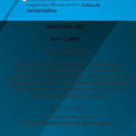
magazinului. Afla mai multe in
Politica de
Confidentialitate
MAGAZINUL MEU
INFO CLIENTI
DATE COMERCIALE
SUPORT CLIENTI
TIMPUL ESTIMAT DE RASPUNS LA
SOLICITARILE TRANSMISE PRIN E-MAIL SAU PRIN
FORMULARUL DE CONTACT ESTE, DE REGULA, DE 1–2 ZILE
LUCRATOARE. SUPORTUL TELEFONIC ESTE DISPONIBIL DE
LUNI PANA VINERI, INTRE ORELE 10:00 SI 17:00, CU
EXCEPTIA SARBATORILOR LEGALE.
0771636020
contact@hobbyplanet.ro
SOCIAL
URMARESTE-NE IN SOCIAL MEDIA