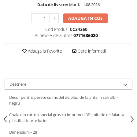
SAPCA
Papusi miniaturale
Data de livrare:
Marti, 11.08.2026
MACHETE MOTOCICLETE SI
Articole Petrecere
Casute de papusi
BICICLETE
ARTICOLE PENTRU VALENTINE'S
ADAUGA IN COS
MACHETE NAVE MILITARE –
DAY
Cod Produs:
CC34360
Miniaturi Navale de Colectie
BALOANE AIRWALKERS
Ai nevoie de ajutor?
0771636020
MACHETE RALIU – Miniaturi Masini
BALOANE MODELE DEOSEBITE
de Raliu la Diverse Scari
BALOANE MUZICALE
Adauga la Favorite
Cere informatii
MACHETE VEHICULE INTERVENTIE
BALOANE SUPERSHAPE SI JUMBO
DECORATIUNI CRACIUN SI ANUL
MINI DIORAME
NOU
Seturi HOTWHEELS
DECORATIUNI PETRECERE
VITRINE, FIGURINE, ACCESORII
CARNAVAL
Descriere
MACHETE
LUMANARI PETRECERI ANIVERSARI
Decor pentru perete cu model de placi de faianta in sah alb -
PAPUSI SI DECORATIUNI HORROR
negru
POSTERE PENTRU PERETE SI
ACCESORII
Coala din carton special gros cu imprimeu 3D imitatie de faianta
plastifiat foarte lucios
SUPORTERI MECIURI SPORT
Costume Petrecere
Dimensiuni - 28