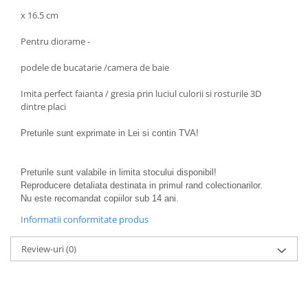
BODY - BUST
x 16.5 cm
COSTUME BAIETI SI PELERINE
COSTUME FETE ROCHITE FUSTE
Pentru diorame -
COSTUME PETRECERE ADULTI
podele de bucatarie /camera de baie
COSTUME SI ACCESORII
TRICOURI TEMATICE 3D
Imita perfect faianta / gresia prin luciul culorii si rosturile 3D
dintre placi
Preturile sunt exprimate in Lei si contin TVA!
Preturile sunt valabile in limita stocului disponibil!
Reproducere detaliata destinata in primul rand colectionarilor.
Nu este recomandat copiilor sub 14 ani.
Informatii conformitate produs
Review-uri
(0)