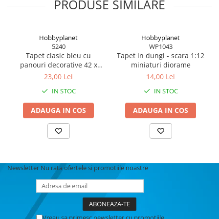
PRODUSE SIMILARE
Hobbyplanet
Hobbyplanet
5240
WP1043
Tapet clasic bleu cu
Tapet in dungi - scara 1:12
panouri decorative 42 x
miniaturi diorame
59,4 cm, miniatura pentru
23,00 Lei
14,00 Lei
casute de papusi
IN STOC
IN STOC
ADAUGA IN COS
ADAUGA IN COS
Newsletter
Nu rata ofertele si promotiile noastre
Vreau sa primesc newsletter cu promotiile