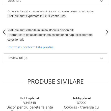
SAPCA
Descriere
Papusi miniaturale
MACHETE MOTOCICLETE SI
Articole Petrecere
Casute de papusi
Covoras tesut - traversa cu ciucuri culoare crem cu albastru
BICICLETE
ARTICOLE PENTRU VALENTINE'S
Preturile sunt exprimate in Lei si contin TVA!
MACHETE NAVE MILITARE –
DAY
Miniaturi Navale de Colectie
BALOANE AIRWALKERS
Preturile sunt valabile in limita stocului disponibil!
MACHETE RALIU – Miniaturi Masini
BALOANE MODELE DEOSEBITE
Reproducere detaliata destinata casutelor cu papusi si diorame
de Raliu la Diverse Scari
BALOANE MUZICALE
colectionari.
MACHETE VEHICULE INTERVENTIE
BALOANE SUPERSHAPE SI JUMBO
Informatii conformitate produs
DECORATIUNI CRACIUN SI ANUL
MINI DIORAME
NOU
Review-uri
(0)
Seturi HOTWHEELS
DECORATIUNI PETRECERE
VITRINE, FIGURINE, ACCESORII
CARNAVAL
MACHETE
LUMANARI PETRECERI ANIVERSARI
PRODUSE SIMILARE
PAPUSI SI DECORATIUNI HORROR
POSTERE PENTRU PERETE SI
ACCESORII
Hobbyplanet
Hobbyplanet
SUPORTERI MECIURI SPORT
V34364R
D700C
Costume Petrecere
Decor pentru perete faianta
Covoras - traversa cu