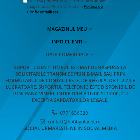
Vreau sa primesc newsletter cu promotiile
MACHETE CAMIOANE / CAP
magazinului. Afla mai multe in
Politica de
TRACTOR
Confidentialitate
MACHETE ELICOPTERE SI AVIOANE
MACHETE MOTOCICLETE SI
MAGAZINUL MEU
BICICLETE
INFO CLIENTI
MACHETE NAVE MILITARE –
Miniaturi Navale de Colectie
DATE COMERCIALE
MACHETE RALIU – Miniaturi Masini
de Raliu la Diverse Scari
SUPORT CLIENTI
TIMPUL ESTIMAT DE RASPUNS LA
SOLICITARILE TRANSMISE PRIN E-MAIL SAU PRIN
MACHETE VEHICULE INTERVENTIE
FORMULARUL DE CONTACT ESTE, DE REGULA, DE 1–2 ZILE
MINI DIORAME
LUCRATOARE. SUPORTUL TELEFONIC ESTE DISPONIBIL DE
LUNI PANA VINERI, INTRE ORELE 10:00 SI 17:00, CU
Seturi HOTWHEELS
EXCEPTIA SARBATORILOR LEGALE.
VITRINE, FIGURINE, ACCESORII
MACHETE
0771636020
PARTY
contact@hobbyplanet.ro
ACCESORII CARNAVAL
SOCIAL
URMARESTE-NE IN SOCIAL MEDIA
ACCESORII SI BIJUTERII CARNAVAL