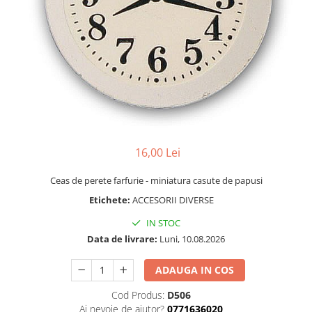
Bucatarie miniatura
Dormitor miniatural
Exterior miniatural
Living miniatural
Seturi mobilier miniatural
Materiale miniaturale si DIY
Accesorii DIY miniaturale
Materiale constructie miniaturale
16,00 Lei
Pardoseli si textile miniaturale
Decoratiuni miniaturale
Ceas de perete farfurie - miniatura casute de papusi
Decor exterior
Etichete:
ACCESORII DIVERSE
Decor interior miniatural
IN STOC
Plante si Flori miniaturale
Data de livrare:
Luni, 10.08.2026
Miniaturi alimentare
Bauturi miniaturale
ADAUGA IN COS
Mancare miniaturala
Cod Produs:
D506
Figurine miniaturale
Ai nevoie de ajutor?
0771636020