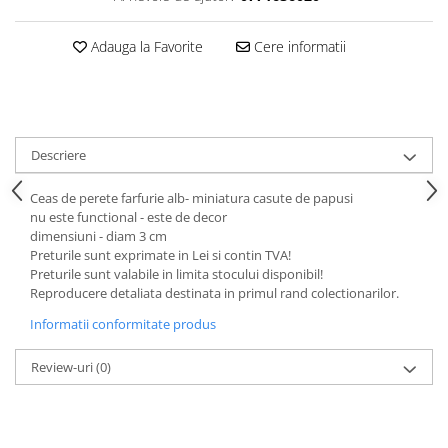
Animale miniaturale
Adauga la Favorite
Cere informatii
Papusi miniaturale
Casute de papusi
SETURI SI PACHETE CADOU
MACHETE
Descriere
MACHETE AUTO SCARA 1:43
Machete Auto Romanesti 1:43 –
Ceas de perete farfurie alb- miniatura casute de papusi
Miniaturi Dacia, ARO si Modele
nu este functional - este de decor
Clasice
Machete Politie / Carabinieri 1:43
dimensiuni - diam 3 cm
Preturile sunt exprimate in Lei si contin TVA!
Machete Auto Civile la Scara 1:43 –
Preturile sunt valabile in limita stocului disponibil!
Limuzine, Hatchback si Sedan
Reproducere detaliata destinata in primul rand colectionarilor.
Machete Prezidentiale 1:43
Informatii conformitate produs
Machete Raliu 1:43 – Miniaturi
Oficiale și Replici Mașini de Raliu
Review-uri
(0)
Machete SUV-uri 1:43 – Miniaturi
Off-Road si Vehicule 4x4
Machete Taxi 1:43