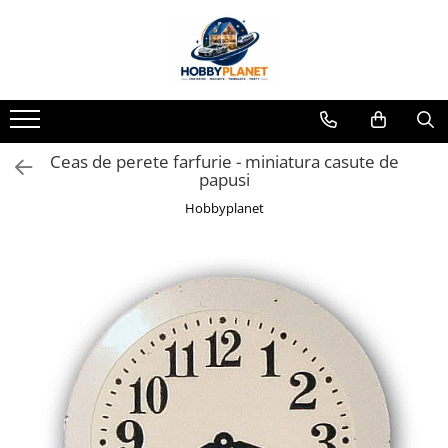
Toate Produsele
MINIATURI CASUTE PAPUSI
Accesorii miniaturale
Ceas de perete farfurie - miniatura casute de
Accesorii miniaturale diverse
papusi
Baie si toaleta
Hobbyplanet
Covoare miniaturale
Curatenie si Intretinere
Iluminat miniatural
Obiecte casnice miniaturale
Portelan deluxe cu aur 24K
Textile si lenjerii miniaturale
Vesela si servire miniaturi
Mobilier miniatural
Baie miniaturala