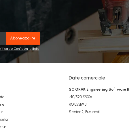
olitica de Confidentialitate
Date comerciale
SC ORAK Engineering Software 
ata
J40/5201/2006
are
RO18531943
ur
Sector 2, Bucuresti
selor
etur