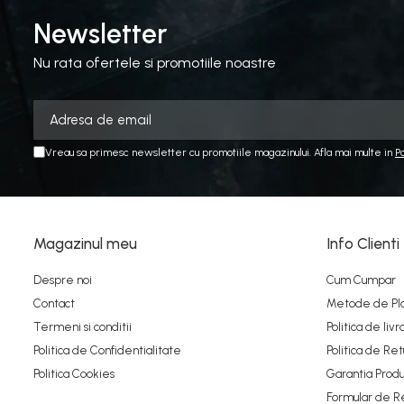
1:76
Newsletter
MACHETE AUTO SCARA 1:87
Nu rata ofertele si promotiile noastre
MACHETE CAMIOANE / CAP
TRACTOR
MACHETE ELICOPTERE SI
AVIOANE
Vreau sa primesc newsletter cu promotiile magazinului. Afla mai multe in
P
MACHETE MOTOCICLETE SI
BICICLETE
MACHETE NAVE MILITARE –
Magazinul meu
Info Clienti
Miniaturi Navale de Colectie
MACHETE RALIU – Miniaturi
Despre noi
Cum Cumpar
Masini de Raliu la Diverse Scari
Contact
Metode de Pl
MACHETE VEHICULE
Termeni si conditii
Politica de livr
INTERVENTIE
Politica de Confidentialitate
Politica de Ret
MINI DIORAME
Politica Cookies
Garantia Produ
Formular de R
Seturi HOTWHEELS