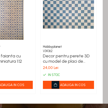
t
Hobbyplanet
Ho
V34362
D7
 faianta cu
Decor pentru perete 3D
C
niatura 1:12
cu model de placi de
ci
faianta in sah - bleu cu
c
24,00 Lei
24
alb
IN STOC
ADAUGA IN COS
ADAUGA IN COS