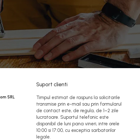
Suport clienti
Rom SRL
Timpul estimat de raspuns la solicitarile
transmise prin e-mail sau prin formularul
de contact este, de regula, de 1–2 zile
lucratoare. Suportul telefonic este
disponibil de luni pana vineri, intre orele
10:00 si 17:00, cu exceptia sarbatorilor
legale.