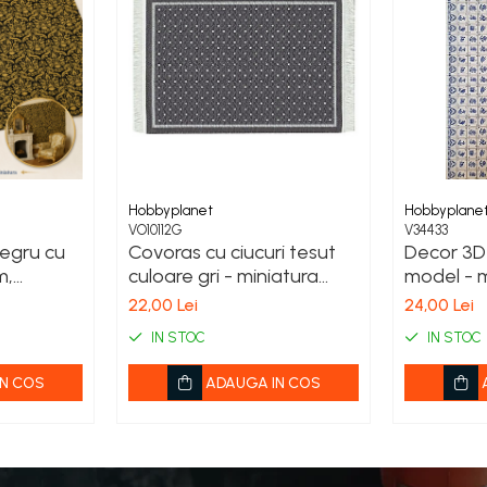
Hobbyplanet
Hobbyplane
VO10112G
V34433
egru cu
Covoras cu ciucuri tesut
Decor 3D
m,
culoare gri - miniatura
model - mi
 casute
papusi
22,00 Lei
24,00 Lei
rame
IN STOC
IN STOC
N COS
ADAUGA IN COS