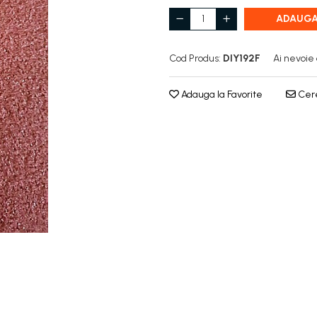
ADAUGA
Cod Produs:
DIY192F
Ai nevoie 
Adauga la Favorite
Cere