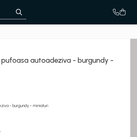
pufoasa autoadeziva - burgundy -
iva - burgundy - miniaturi
6