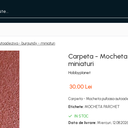
toadeziva - burgundy - miniaturi
Carpeta - Mocheta 
miniaturi
Hobbyplanet
30,00 Lei
Carpeta - Mocheta pufoasa autoadez
Etichete:
MOCHETA PARCHET
IN STOC
Data de livrare:
Miercuri, 12.08.202