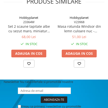
PRODUSE SIMILARE
Hobbyplanet
Hobbyplanet
23364W
V23968
Set 2 scaune tapitate albe
Masa rotunda Windsor din
cu sezut maro, miniatura
lemn culoare nuc -
pentru casute de papusi si
minatura colectionari
68,00 Lei
51,00 Lei
diorame
papusi
IN STOC
IN STOC
ADAUGA IN COS
ADAUGA IN COS
Newsletter
Nu rata ofertele si promotiile noastre
Vreau sa primesc newsletter cu promotiile