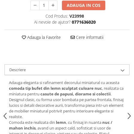
SAPCA
Papusi miniaturale
ADAUGA IN COS
MACHETE MOTOCICLETE SI
Articole Petrecere
Casute de papusi
BICICLETE
Cod Produs:
V23998
ARTICOLE PENTRU VALENTINE'S
Ai nevoie de ajutor?
0771636020
MACHETE NAVE MILITARE –
DAY
Miniaturi Navale de Colectie
BALOANE AIRWALKERS
Adauga la Favorite
Cere informatii
MACHETE RALIU – Miniaturi Masini
BALOANE MODELE DEOSEBITE
de Raliu la Diverse Scari
BALOANE MUZICALE
MACHETE VEHICULE INTERVENTIE
BALOANE SUPERSHAPE SI JUMBO
DECORATIUNI CRACIUN SI ANUL
MINI DIORAME
NOU
Descriere
Seturi HOTWHEELS
DECORATIUNI PETRECERE
VITRINE, FIGURINE, ACCESORII
CARNAVAL
Adauga eleganta si rafinament decorului miniatural cu aceasta
MACHETE
comoda tip bufet din lemn sculptat culoare nuc
, realizata ca
LUMANARI PETRECERI ANIVERSARI
miniatura pentru
casute de papusi, diorame si colectii
.
PAPUSI SI DECORATIUNI HORROR
Designul clasic, cu forma usor bombata pe partea frontala, finisaj
POSTERE PENTRU PERETE SI
lucios si detalii decorative aurii, transforma piesa intr-un element
ACCESORII
de mobilier miniatural potrivit pentru interioare elegante si
realiste.
SUPORTERI MECIURI SPORT
Comoda este realizata din
lemn
, cu finisaj in nuanta
nuc /
Costume Petrecere
mahon inchis
, avand un aspect cald, sofisticat si usor de
integrat in decoruri clasice, vintage sau de colectie. Blatul