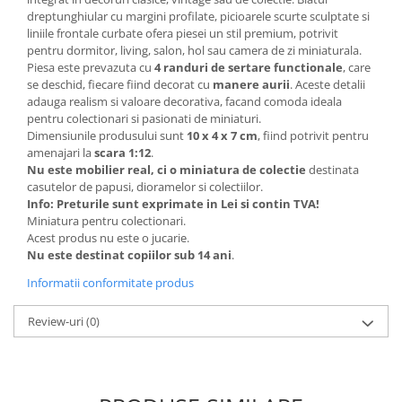
BODY - BUST
dreptunghiular cu margini profilate, picioarele scurte sculptate si
COSTUME BAIETI SI PELERINE
liniile frontale curbate ofera piesei un stil premium, potrivit
pentru dormitor, living, salon, hol sau camera de zi miniaturala.
COSTUME FETE ROCHITE FUSTE
Piesa este prevazuta cu
4 randuri de sertare functionale
, care
COSTUME PETRECERE ADULTI
se deschid, fiecare fiind decorat cu
manere aurii
. Aceste detalii
COSTUME SI ACCESORII
adauga realism si valoare decorativa, facand comoda ideala
pentru colectionari si pasionati de miniaturi.
TRICOURI TEMATICE 3D
Dimensiunile produsului sunt
10 x 4 x 7 cm
, fiind potrivit pentru
amenajari la
scara 1:12
.
Nu este mobilier real, ci o miniatura de colectie
destinata
casutelor de papusi, dioramelor si colectiilor.
Info: Preturile sunt exprimate in Lei si contin TVA!
Miniatura pentru colectionari.
Acest produs nu este o jucarie.
Nu este destinat copiilor sub 14 ani
.
Informatii conformitate produs
Review-uri
(0)