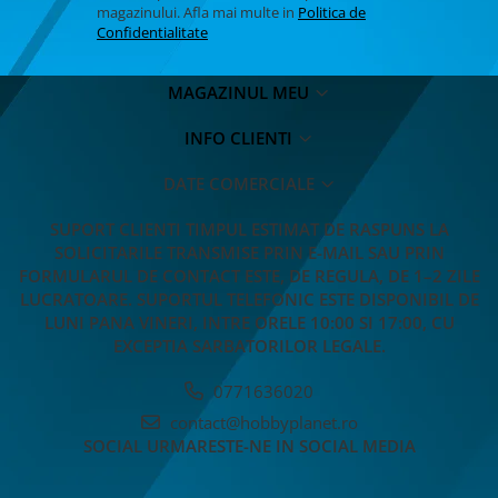
magazinului. Afla mai multe in
Politica de
Confidentialitate
MAGAZINUL MEU
INFO CLIENTI
DATE COMERCIALE
SUPORT CLIENTI
TIMPUL ESTIMAT DE RASPUNS LA
SOLICITARILE TRANSMISE PRIN E-MAIL SAU PRIN
FORMULARUL DE CONTACT ESTE, DE REGULA, DE 1–2 ZILE
LUCRATOARE. SUPORTUL TELEFONIC ESTE DISPONIBIL DE
LUNI PANA VINERI, INTRE ORELE 10:00 SI 17:00, CU
EXCEPTIA SARBATORILOR LEGALE.
0771636020
contact@hobbyplanet.ro
SOCIAL
URMARESTE-NE IN SOCIAL MEDIA