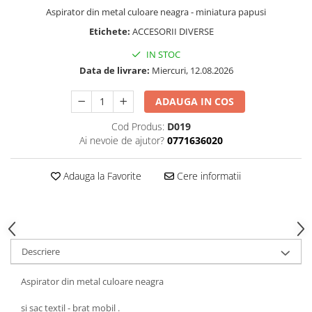
SAPCA
Papusi miniaturale
Aspirator din metal culoare neagra - miniatura papusi
MACHETE MOTOCICLETE SI
Articole Petrecere
Casute de papusi
BICICLETE
Etichete:
ACCESORII DIVERSE
ARTICOLE PENTRU VALENTINE'S
MACHETE NAVE MILITARE –
DAY
IN STOC
Miniaturi Navale de Colectie
Data de livrare:
Miercuri, 12.08.2026
BALOANE AIRWALKERS
MACHETE RALIU – Miniaturi Masini
BALOANE MODELE DEOSEBITE
ADAUGA IN COS
de Raliu la Diverse Scari
BALOANE MUZICALE
MACHETE VEHICULE INTERVENTIE
BALOANE SUPERSHAPE SI JUMBO
Cod Produs:
D019
Ai nevoie de ajutor?
0771636020
DECORATIUNI CRACIUN SI ANUL
MINI DIORAME
NOU
Seturi HOTWHEELS
Adauga la Favorite
Cere informatii
DECORATIUNI PETRECERE
VITRINE, FIGURINE, ACCESORII
CARNAVAL
MACHETE
LUMANARI PETRECERI ANIVERSARI
PAPUSI SI DECORATIUNI HORROR
POSTERE PENTRU PERETE SI
Descriere
ACCESORII
SUPORTERI MECIURI SPORT
Aspirator din metal culoare neagra
Costume Petrecere
si sac textil - brat mobil .