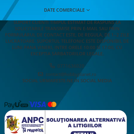
DATE COMERCIALE
SUPORT CLIENTI
TIMPUL ESTIMAT DE RASPUNS LA
SOLICITARILE TRANSMISE PRIN E-MAIL SAU PRIN
FORMULARUL DE CONTACT ESTE, DE REGULA, DE 1–2 ZILE
LUCRATOARE. SUPORTUL TELEFONIC ESTE DISPONIBIL DE
LUNI PANA VINERI, INTRE ORELE 10:00 SI 17:00, CU
EXCEPTIA SARBATORILOR LEGALE.
0771636020
contact@hobbyplanet.ro
SOCIAL
URMARESTE-NE IN SOCIAL MEDIA