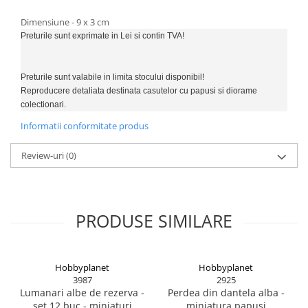
BODY - BUST
COSTUME BAIETI SI PELERINE
Dimensiune - 9 x 3 cm
Preturile sunt exprimate in Lei si contin TVA!
COSTUME FETE ROCHITE FUSTE
COSTUME PETRECERE ADULTI
COSTUME SI ACCESORII
Preturile sunt valabile in limita stocului disponibil!
Reproducere detaliata destinata casutelor cu papusi si diorame
TRICOURI TEMATICE 3D
colectionari.
Informatii conformitate produs
Review-uri
(0)
PRODUSE SIMILARE
Hobbyplanet
Hobbyplanet
3987
2925
Lumanari albe de rezerva -
Perdea din dantela alba -
set 12 buc - miniaturi
miniatura papusi