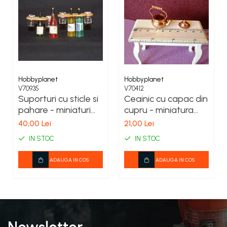
COSTUME PETRECERE ADULTI
COSTUME SI ACCESORII
TRICOURI TEMATICE 3D
Hobbyplanet
Hobbyplanet
V70935
V70412
Suporturi cu sticle si
Ceainic cu capac din
pahare - miniaturi
cupru - miniatura
colectionari 1:12
papusi
40,00 Lei
21,00 Lei
IN STOC
IN STOC
ADAUGA IN COS
ADAUGA IN COS