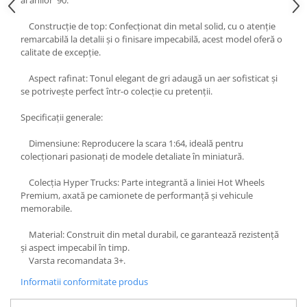
al anilor '90.
BODY - BUST
COSTUME BAIETI SI PELERINE
Construcție de top: Confecționat din metal solid, cu o atenție
remarcabilă la detalii și o finisare impecabilă, acest model oferă o
COSTUME FETE ROCHITE FUSTE
calitate de excepție.
COSTUME PETRECERE ADULTI
COSTUME SI ACCESORII
Aspect rafinat: Tonul elegant de gri adaugă un aer sofisticat și
se potrivește perfect într-o colecție cu pretenții.
TRICOURI TEMATICE 3D
Specificații generale:
Dimensiune: Reproducere la scara 1:64, ideală pentru
colecționari pasionați de modele detaliate în miniatură.
Colecția Hyper Trucks: Parte integrantă a liniei Hot Wheels
Premium, axată pe camionete de performanță și vehicule
memorabile.
Material: Construit din metal durabil, ce garantează rezistență
și aspect impecabil în timp.
Varsta recomandata 3+.
Informatii conformitate produs