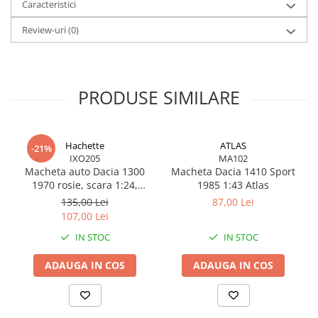
Caracteristici
Review-uri
(0)
PRODUSE SIMILARE
Hachette
ATLAS
-21%
IXO205
MA102
Macheta auto Dacia 1300
Macheta Dacia 1410 Sport
1970 rosie, scara 1:24,
1985 1:43 Atlas
miniatura metalica pentru
135,00 Lei
87,00 Lei
colectie
107,00 Lei
IN STOC
IN STOC
ADAUGA IN COS
ADAUGA IN COS