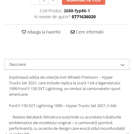
SAPCA
Papusi miniaturale
MACHETE MOTOCICLETE SI
Articole Petrecere
Cod Produs:
2688-fyp86-1
Casute de papusi
BICICLETE
Ai nevoie de ajutor?
0771636020
ARTICOLE PENTRU VALENTINE'S
MACHETE NAVE MILITARE –
DAY
Miniaturi Navale de Colectie
BALOANE AIRWALKERS
Adauga la Favorite
Cere informatii
MACHETE RALIU – Miniaturi Masini
BALOANE MODELE DEOSEBITE
de Raliu la Diverse Scari
BALOANE MUZICALE
MACHETE VEHICULE INTERVENTIE
BALOANE SUPERSHAPE SI JUMBO
DECORATIUNI CRACIUN SI ANUL
MINI DIORAME
Descriere
NOU
Seturi HOTWHEELS
DECORATIUNI PETRECERE
Explorează ediția de colecție Hot Wheels Premium – Hyper
VITRINE, FIGURINE, ACCESORII
CARNAVAL
Trucks Set 2021, care include replica la scară 1:64 a legendarului
MACHETE
1999 Ford F-150 SVT Lightning, un simbol al camionetelor sport
LUMANARI PETRECERI ANIVERSARI
americane.
PAPUSI SI DECORATIUNI HORROR
POSTERE PENTRU PERETE SI
Ford F-150 SVT Lightning 1999 – Hyper Trucks Set 2021 (1:64):
ACCESORII
Redare detaliată: Miniatura surprinde cu acuratețe trăsăturile
SUPORTERI MECIURI SPORT
emblematice ale modelului original – o camionetă sportivă
Costume Petrecere
performantă, cu accente de design care evocă stilul inconfundabil