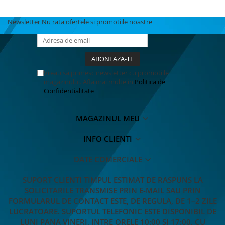
Newsletter
Nu rata ofertele si promotiile noastre
Vreau sa primesc newsletter cu promotiile
magazinului. Afla mai multe in
Politica de
Confidentialitate
MAGAZINUL MEU
INFO CLIENTI
DATE COMERCIALE
SUPORT CLIENTI
TIMPUL ESTIMAT DE RASPUNS LA
SOLICITARILE TRANSMISE PRIN E-MAIL SAU PRIN
FORMULARUL DE CONTACT ESTE, DE REGULA, DE 1–2 ZILE
LUCRATOARE. SUPORTUL TELEFONIC ESTE DISPONIBIL DE
LUNI PANA VINERI, INTRE ORELE 10:00 SI 17:00, CU