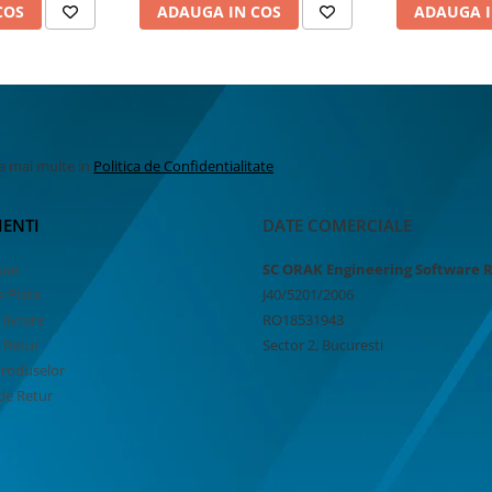
COS
ADAUGA IN COS
ADAUGA I
la mai multe in
Politica de Confidentialitate
IENTI
DATE COMERCIALE
par
SC ORAK Engineering Software 
 Plata
J40/5201/2006
 livrare
RO18531943
e Retur
Sector 2, Bucuresti
Produselor
de Retur