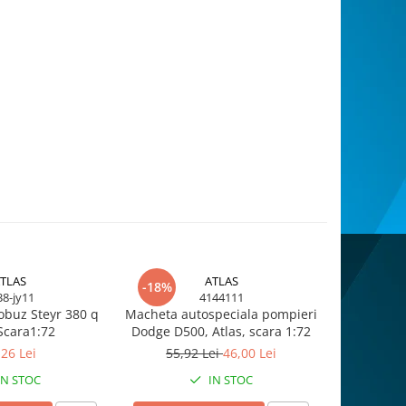
TLAS
ATLAS
-18%
-18%
38-jy11
4144111
buz Steyr 380 q
Macheta autospeciala pompieri
Macheta au
Scara1:72
Dodge D500, Atlas, scara 1:72
Mercedes
,26 Lei
55,92 Lei
46,00 Lei
55,9
IN STOC
IN STOC