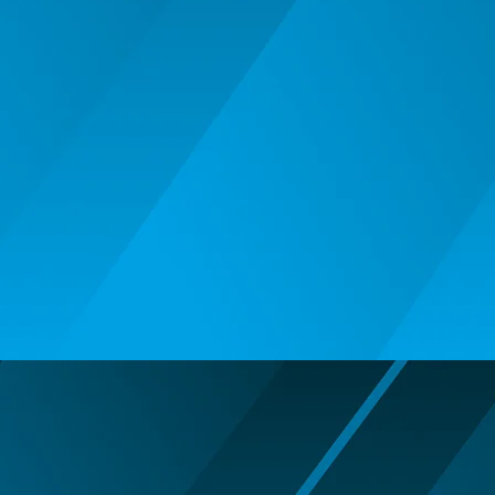
BALOANE MUZICALE
BALOANE SUPERSHAPE SI JUMBO
DECORATIUNI CRACIUN SI ANUL
NOU
DECORATIUNI PETRECERE
CARNAVAL
LUMANARI PETRECERI ANIVERSARI
PAPUSI SI DECORATIUNI HORROR
POSTERE PENTRU PERETE SI
ACCESORII
SUPORTERI MECIURI SPORT
Costume Petrecere
BODY - BUST
COSTUME BAIETI SI PELERINE
COSTUME FETE ROCHITE FUSTE
COSTUME PETRECERE ADULTI
COSTUME SI ACCESORII
TRICOURI TEMATICE 3D