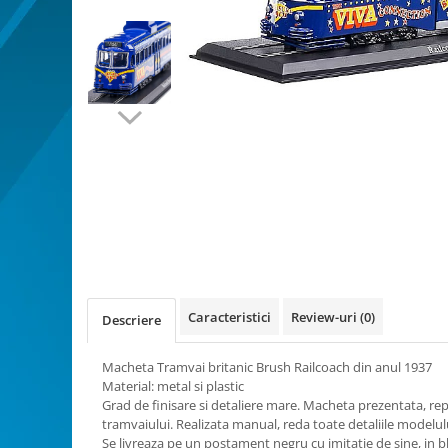
Bucatarie miniatura
Dormitor miniatural
Exterior miniatural
Living miniatural
Seturi mobilier miniatural
Materiale miniaturale si DIY
Accesorii DIY miniaturale
Materiale constructie miniaturale
Pardoseli si textile miniaturale
Distribuie
Decoratiuni miniaturale
pe
Facebook
Decor exterior
Decor interior miniatural
Caracteristici
Review-uri
(0)
Descriere
Plante si Flori miniaturale
Miniaturi alimentare
Macheta Tramvai britanic Brush Railcoach din anul 1937
Bauturi miniaturale
Material: metal si plastic
Grad de finisare si detaliere mare. Macheta prezentata, rep
Mancare miniaturala
tramvaiului. Realizata manual, reda toate detaliile modelul
Figurine miniaturale
Se livreaza pe un postament negru cu imitatie de sine, in bl