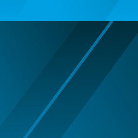
ARIPI SI ARTICOLE DIN PENE/TULLE
ARMY/POLICE/MARINE PARTY
ARTICOLE DE MAKE-UP
HALLOWEEN
ARTICOLE MAKE-UP PETRECERE
ARTICOLE PENTRU DEGHIZAT
BENTITE PENTRU CAP SERBARI
BENTITE SUPER DECOR CRACIUN
BRETELE/CURELE/CRAVATE/PAPIOANE
CAVALERI - ARME SI DECORATIUNI
CIORAPI MANUSI INCALTAMINTE
COWBOY WESTERN
HALLOWEEN ACCESORIES
INDIENI - OBIECTE SI DECORATIUNI
LENTILE DE CONTACT HALLOWEEN
MAJORETE
MANUSI COLANTI ACCESORII