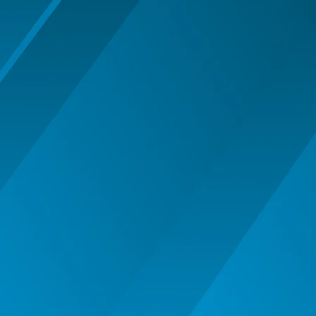
MASTI MUSTATA BARBA PETRECERE
MASTI SI MASTI MORPH -
HALLOWEEN
OCHELARI PETRECERE CARNAVAL
OFERTE
PALARIE
PALARIE FES COIF CASCA
PALARII SI BENTITE HALLOWEEN
PERUCI HALLOWEEN
PERUCI PETRECERE CARNAVAL
PETRECERE DE ABSOLVIRE
PIRATI - SET ARME SI DECORATIUNI
SAPCA
Articole Petrecere
ARTICOLE PENTRU VALENTINE'S
DAY
BALOANE AIRWALKERS
BALOANE MODELE DEOSEBITE