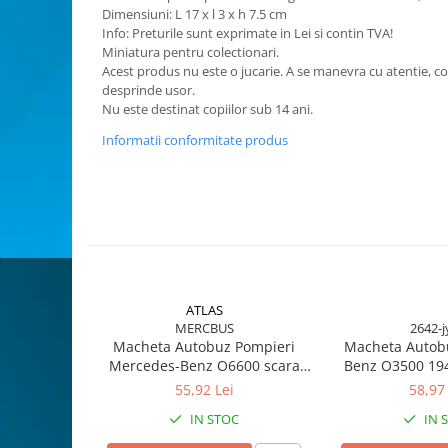
Dimensiuni: L 17 x l 3 x h 7.5 cm
Animale miniaturale
Info: Preturile sunt exprimate in Lei si contin TVA!
Papusi miniaturale
Miniatura pentru colectionari.
Acest produs nu este o jucarie. A se manevra cu atentie, co
Casute de papusi
desprinde usor.
SETURI SI PACHETE CADOU
Nu este destinat copiilor sub 14 ani.
MACHETE
Informatii conformitate produs
MACHETE AUTO SCARA 1:43
Machete Auto Romanesti 1:43 –
Miniaturi Dacia, ARO si Modele
Clasice
Machete Politie / Carabinieri 1:43
Machete Auto Civile la Scara 1:43 –
Limuzine, Hatchback si Sedan
Machete Prezidentiale 1:43
ATLAS
MERCBUS
2642-j
Machete Raliu 1:43 – Miniaturi
Macheta Autobuz Pompieri
Macheta Autob
Oficiale și Replici Mașini de Raliu
Mercedes-Benz O6600 scara
Benz O3500 194
Machete SUV-uri 1:43 – Miniaturi
1:72
55,92 Lei
58,97 
Off-Road si Vehicule 4x4
IN STOC
IN 
Machete Taxi 1:43