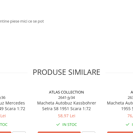
ntine piese mici ce se pot
PRODUSE SIMILARE
ATLAS COLLECTION
A
y36
2641-jy34
26
uz Mercedes
Macheta Autobuz Kassbohrer
Macheta Auto
9 Scara 1:72
Setra S8 1951 Scara 1:72
1955 
Lei
58,97 Lei
76
STOC
IN STOC