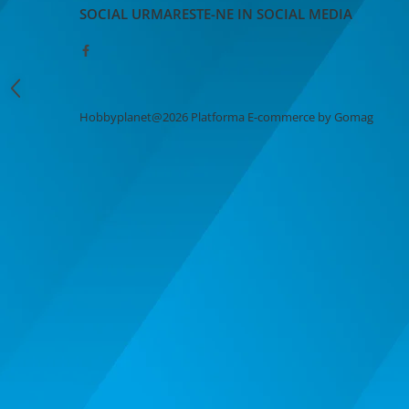
MACHETE CAMIOANE / CAP
SOCIAL
URMARESTE-NE IN SOCIAL MEDIA
TRACTOR
MACHETE ELICOPTERE SI AVIOANE
MACHETE MOTOCICLETE SI
BICICLETE
Hobbyplanet@2026
Platforma E-commerce by Gomag
MACHETE NAVE MILITARE –
Miniaturi Navale de Colectie
MACHETE RALIU – Miniaturi Masini
de Raliu la Diverse Scari
MACHETE VEHICULE INTERVENTIE
MINI DIORAME
Seturi HOTWHEELS
VITRINE, FIGURINE, ACCESORII
MACHETE
PARTY
ACCESORII CARNAVAL
ACCESORII SI BIJUTERII CARNAVAL