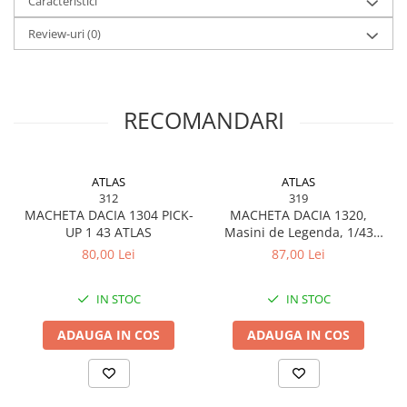
Caracteristici
BODY - BUST
COSTUME BAIETI SI PELERINE
Review-uri
(0)
COSTUME FETE ROCHITE FUSTE
COSTUME PETRECERE ADULTI
COSTUME SI ACCESORII
RECOMANDARI
TRICOURI TEMATICE 3D
ATLAS
ATLAS
312
319
MACHETA DACIA 1304 PICK-
MACHETA DACIA 1320,
UP 1 43 ATLAS
Masini de Legenda, 1/43
ATLAS
80,00 Lei
87,00 Lei
IN STOC
IN STOC
ADAUGA IN COS
ADAUGA IN COS