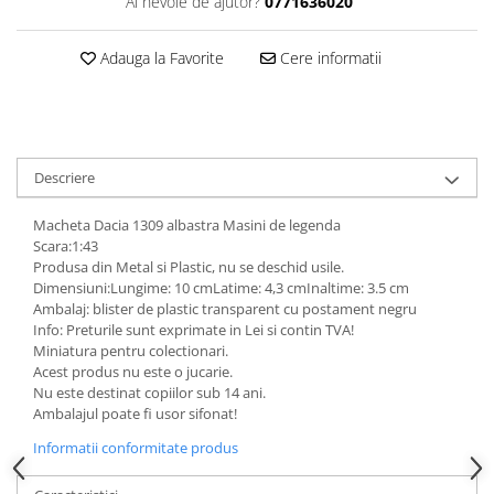
SAPCA
Ai nevoie de ajutor?
0771636020
Papusi miniaturale
MACHETE MOTOCICLETE SI
Articole Petrecere
Casute de papusi
BICICLETE
Adauga la Favorite
Cere informatii
ARTICOLE PENTRU VALENTINE'S
MACHETE NAVE MILITARE –
DAY
Miniaturi Navale de Colectie
BALOANE AIRWALKERS
MACHETE RALIU – Miniaturi Masini
BALOANE MODELE DEOSEBITE
de Raliu la Diverse Scari
BALOANE MUZICALE
Descriere
MACHETE VEHICULE INTERVENTIE
BALOANE SUPERSHAPE SI JUMBO
Macheta Dacia 1309 albastra Masini de legenda
DECORATIUNI CRACIUN SI ANUL
MINI DIORAME
Scara:1:43
NOU
Seturi HOTWHEELS
Produsa din Metal si Plastic, nu se deschid usile.
DECORATIUNI PETRECERE
Dimensiuni:Lungime: 10 cmLatime: 4,3 cmInaltime: 3.5 cm
VITRINE, FIGURINE, ACCESORII
CARNAVAL
Ambalaj: blister de plastic transparent cu postament negru
MACHETE
LUMANARI PETRECERI ANIVERSARI
Info: Preturile sunt exprimate in Lei si contin TVA!
Miniatura pentru colectionari.
PAPUSI SI DECORATIUNI HORROR
Acest produs nu este o jucarie.
POSTERE PENTRU PERETE SI
Nu este destinat copiilor sub 14 ani.
ACCESORII
Ambalajul poate fi usor sifonat!
SUPORTERI MECIURI SPORT
Informatii conformitate produs
Costume Petrecere