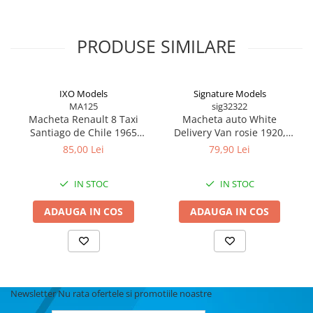
PRODUSE SIMILARE
IXO Models
Signature Models
MA125
sig32322
Macheta Renault 8 Taxi
Macheta auto White
Santiago de Chile 1965
Delivery Van rosie 1920,
scara 1:43
scara 1:32, Signature –
85,00 Lei
79,90 Lei
model de colectie cu usi si
capota ce se deschid
IN STOC
IN STOC
ADAUGA IN COS
ADAUGA IN COS
Newsletter
Nu rata ofertele si promotiile noastre