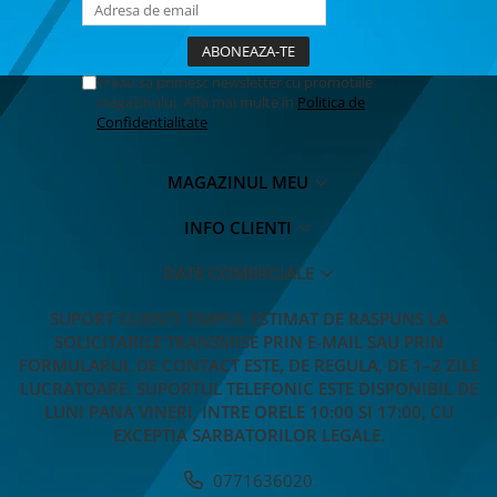
Vreau sa primesc newsletter cu promotiile
magazinului. Afla mai multe in
Politica de
Confidentialitate
MAGAZINUL MEU
INFO CLIENTI
DATE COMERCIALE
SUPORT CLIENTI
TIMPUL ESTIMAT DE RASPUNS LA
SOLICITARILE TRANSMISE PRIN E-MAIL SAU PRIN
FORMULARUL DE CONTACT ESTE, DE REGULA, DE 1–2 ZILE
LUCRATOARE. SUPORTUL TELEFONIC ESTE DISPONIBIL DE
LUNI PANA VINERI, INTRE ORELE 10:00 SI 17:00, CU
EXCEPTIA SARBATORILOR LEGALE.
0771636020