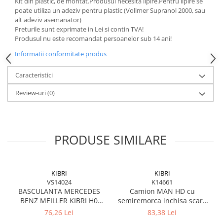
SAPCA
Kit din plastic, de montat.Produsul necesita lipire.Pentru lipire se
Papusi miniaturale
poate utiliza un adeziv pentru plastic (Vollmer Supranol 2000, sau
MACHETE MOTOCICLETE SI
Articole Petrecere
Casute de papusi
alt adeziv asemanator)
BICICLETE
ARTICOLE PENTRU VALENTINE'S
Preturile sunt exprimate in Lei si contin TVA!
MACHETE NAVE MILITARE –
DAY
Produsul nu este recomandat persoanelor sub 14 ani!
Miniaturi Navale de Colectie
BALOANE AIRWALKERS
Informatii conformitate produs
MACHETE RALIU – Miniaturi Masini
BALOANE MODELE DEOSEBITE
de Raliu la Diverse Scari
Caracteristici
BALOANE MUZICALE
MACHETE VEHICULE INTERVENTIE
BALOANE SUPERSHAPE SI JUMBO
Review-uri
(0)
DECORATIUNI CRACIUN SI ANUL
MINI DIORAME
NOU
Seturi HOTWHEELS
DECORATIUNI PETRECERE
VITRINE, FIGURINE, ACCESORII
CARNAVAL
PRODUSE SIMILARE
MACHETE
LUMANARI PETRECERI ANIVERSARI
PAPUSI SI DECORATIUNI HORROR
POSTERE PENTRU PERETE SI
KIBRI
KIBRI
VS14024
K14661
ACCESORII
BASCULANTA MERCEDES
Camion MAN HD cu
SUPORTERI MECIURI SPORT
BENZ MEILLER KIBRI H0
semiremorca inchisa scara
Costume Petrecere
14024
H0 (1:87) Kibri 14661
76,26 Lei
83,38 Lei