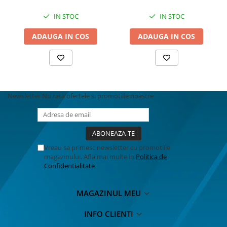
BODY - BUST
COSTUME BAIETI SI PELERINE
IN STOC
IN STOC
COSTUME FETE ROCHITE FUSTE
ADAUGA IN COS
ADAUGA IN COS
COSTUME PETRECERE ADULTI
COSTUME SI ACCESORII
TRICOURI TEMATICE 3D
Newsletter
Nu rata ofertele si promotiile noastre
Vreau sa primesc newsletter cu promotiile
magazinului. Afla mai multe in
Politica de
Confidentialitate
MAGAZINUL MEU
INFO CLIENTI